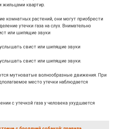
м жильцами квартир.
ие комнатных растений, они могут приобрести
еление утечки газа на слух. Внимательно
ст или шипящие звуки
услышать свист или шипящие звуки
слышать свист или шипящие звуки.
аются мутноватые волнообразные движения. При
дполагаемое место утечки наблюдается
нии с утечкой газа у человека ухудшается
стрече с бродячей собакой: правила