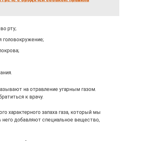
во рту;
я головокружение;
покрова;
ания.
зывают на отравление угарным газом.
ратиться к врачу.
го характерного запаха газа, который мы
в него добавляют специальное вещество,