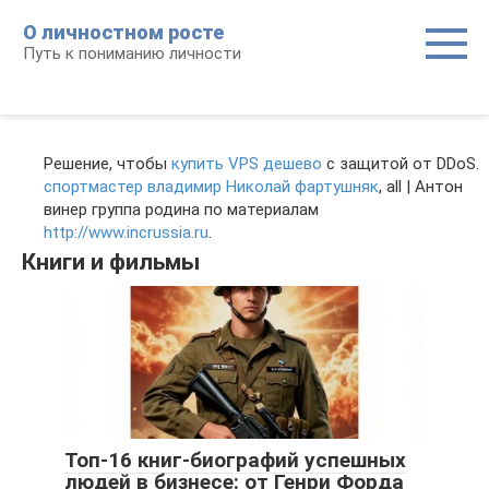
Перейти
О личностном росте
к
Путь к пониманию личности
контенту
Решение, чтобы
купить VPS дешево
с защитой от DDoS.
спортмастер владимир Николай фартушняк
, all | Антон
винер группа родина по материалам
http://www.incrussia.ru
.
Книги и фильмы
Топ-16 книг-биографий успешных
людей в бизнесе: от Генри Форда