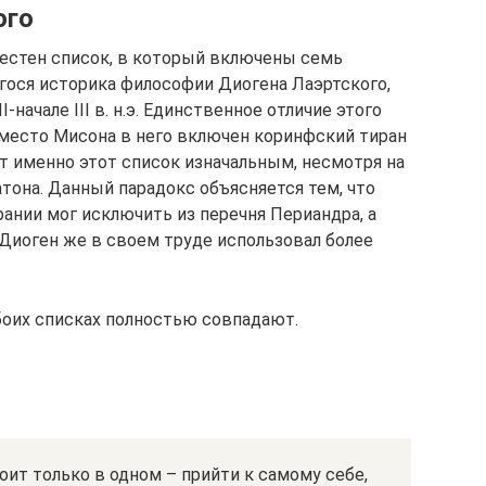
ого
вестен список, в который включены семь
ося историка философии Диогена Лаэртского,
начале III в. н.э. Единственное отличие этого
вместо Мисона в него включен коринфский тиран
 именно этот список изначальным, несмотря на
тона. Данный парадокс объясняется тем, что
рании мог исключить из перечня Периандра, а
Диоген же в своем труде использовал более
боих списках полностью совпадают.
ит только в одном – прийти к самому себе,