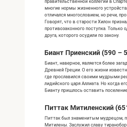
правительственной коллегии в Спарт
многие нормы жизненного устройства
отличался многословием, но речи, пр
Говорят, что в старости Хилон призна
противозаконного поступка. Только о
друга, которого осудили по закону.
Биант Приенский (590 – 53
Биант, наверное, является более заг
Древней Греции. О его жизни известн
где прославился своими мудрыми реш
лидийского царя Аллиата. Но когда е
Бианту пришлось оставить поселение,
Питтак Митиленский (651 
Питтак был знаменитым мудрецом, п
Митилены. Заслужил славу тиранобор