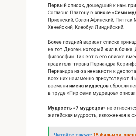
Первый список, дошедший к нам, прина
Согласно Платону в
списке «Семи му
Приенский, Солон Афинский, Питтак 
Хенейский, Клеобул Линдийский.
Более поздний вариант списка прина
не тот Диоген, который жил в бочке
философии. Так вот в его списке вм
правителя-тирана Периандра Коринфс
Периандра из-за ненависти к деспота
всех них неизменно присутствуют 4 и
времени
имена мудрецов
обросли ле
в труде «Пир семи мудрецов» описа
Мудрость «7 мудрецов»
не относится
житейская мудрость, изложенная в 
Читайте также:
15 фильмов, рас