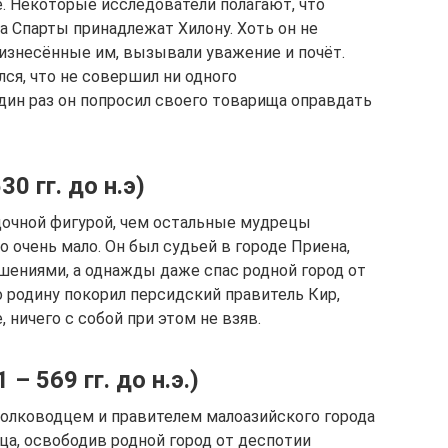
е. Некоторые исследователи полагают, что
 Спарты принадлежат Хилону. Хоть он не
оизнесённые им, вызывали уважение и почёт.
лся, что не совершил ни одного
дин раз он попросил своего товарища оправдать
0 гг. до н.э)
адочной фигурой, чем остальные мудрецы
о очень мало. Он был судьей в городе Приена,
ениями, а однажды даже спас родной город от
го родину покорил персидский правитель Кир,
 ничего с собой при этом не взяв.
– 569 гг. до н.э.)
олководцем и правителем малоазийского города
ца, освободив родной город от деспотии