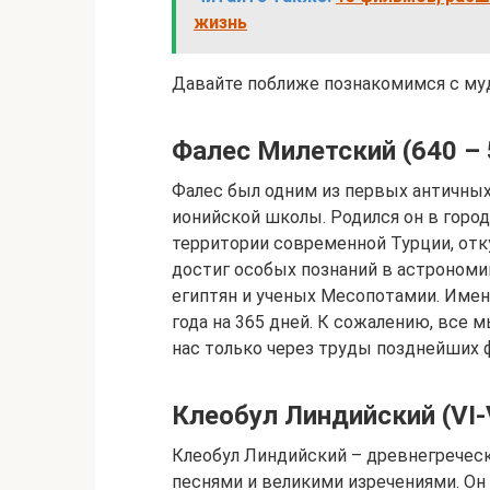
жизнь
Давайте поближе познакомимся с му
Фалес Милетский (640 – 54
Фалес был одним из первых античны
ионийской школы. Родился он в город
территории современной Турции, отк
достиг особых познаний в астрономии
египтян и ученых Месопотамии. Имен
года на 365 дней. К сожалению, все 
нас только через труды позднейших 
Клеобул Линдийский (VI-V 
Клеобул Линдийский – древнегреческ
песнями и великими изречениями. Он 