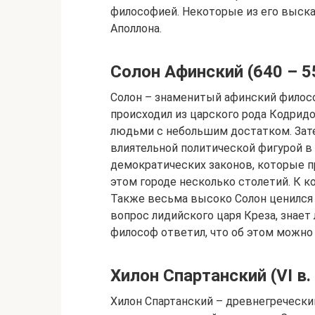
философией. Некоторые из его выск
Аполлона.
Солон Афинский (640 – 559
Солон – знаменитый афинский философ
происходил из царского рода Кодридов
людьми с небольшим достатком. Затем
влиятельной политической фигурой в
демократических законов, которые 
этом городе несколько столетий. К к
Также весьма высоко Солон ценился 
вопрос лидийского царя Креза, знает 
философ ответил, что об этом можно 
Хилон Спартанский (VI в. 
Хилон Спартанский – древнегреческий