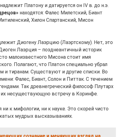
длежит Платону и датируется он IV в. до н.э.
дрецов»
находятся: Фалес Милетский, Биант
Митиленский, Хилон Спартанский, Мисон
длежит Диогену Лаэрцию (Лаэртскому). Нет, это
. Диоген Лаэрция – позднеантичный историк
есто малоизвестного Мисона стоит имя
кого. Полагают, что Платон специально убрал
м и тиранам. Существуют и другие списки. Во
мени: Фалес, Биант, Солон и Питтак. С течением
гендами. Так древнегреческий философ Плутарх
л их несуществующую встречу в Коринфе.
 ни к мифологии, ни к науке. Это скорей чисто
сжатых мудрых высказываниях.
ширяющих сознание и меняющих взгляд на