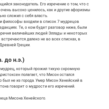
ийся законодатель. Его изречение о том, что с
 очень высоко ценилось, как и другие афоризмы
но сложил с себя власть.
 философы входили в список 7 мудрецов
дакциях. Те, о ком будет разговор ниже, были
еречня величайших людей Эллады и некоторых
 встречаются далеко не во всех списках, в
Древней Греции.
. до н.э.)
 мудрец, который прожил тихую скромную
ристоксен полагает, что Мисон остался
о был не из города. Умер Мисон Хенейский в
атона говорит о мудрости его изречений.
еца Мисона Хенейского.