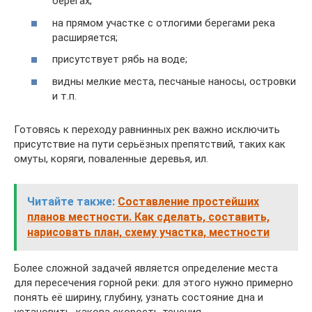
берегах;
на прямом участке с отлогими берегами река
расширяется;
присутствует рябь на воде;
видны мелкие места, песчаные наносы, островки
и т.п.
Готовясь к переходу равнинных рек важно исключить
присутствие на пути серьёзных препятствий, таких как
омуты, коряги, поваленные деревья, ил.
Читайте также:
Составление простейших
планов местности. Как сделать, составить,
нарисовать план, схему участка, местности
Более сложной задачей является определение места
для пересечения горной реки: для этого нужно примерно
понять её ширину, глубину, узнать состояние дна и
установить, какова скорость течения.