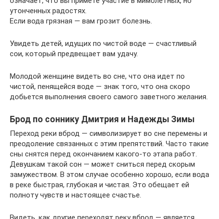
означает, что вы примете участие в мимолетных, но
утонченных радостях.
Если вода грязная — вам грозит болезнь.
Увидеть детей, идущих по чистой воде — счастливый
сои, который предвещает вам удачу.
Молодой женщине видеть во сне, что она идет по
чистой, пенящейся воде — знак того, что она скоро
добьется выполнения своего самого заветного желания.
Брод по соннику Дмитрия и Надежды Зимы
Переход реки вброд — символизирует во сне перемены и
преодоление связанных с этим препятствий. Часто такие
сны снятся перед окончанием какого-то этапа работ.
Девушкам такой сон — может сниться перед скорым
замужеством. В этом случае особенно хорошо, если вода
в реке быстрая, глубокая и чистая. Это обещает ей
полноту чувств и настоящее счастье.
Видеть, как другие переходят реку вброд — является