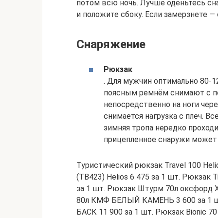
потом всю ночь. Лучше оденьтесь сна
и положите сбоку. Если замерзнете —
Снаряжение
Рюкзак
. Для мужчин оптимально 80-12
поясным ремнём снимают с по
непосредственно на ноги чере
снимается нагрузка с плеч. Вс
зимняя тропа нередко проходи
прицепленное снаружи может н
Туристический рюкзак Travel 100 Helio
(TB423) Helios 6 475 за 1 шт. Рюкзак T
за 1 шт. Рюкзак Штурм 70л оксфорд Х
80л КМФ БЕЛЫЙ КАМЕНЬ 3 600 за 1 шт
БАСК 11 900 за 1 шт. Рюкзак Bionic 7