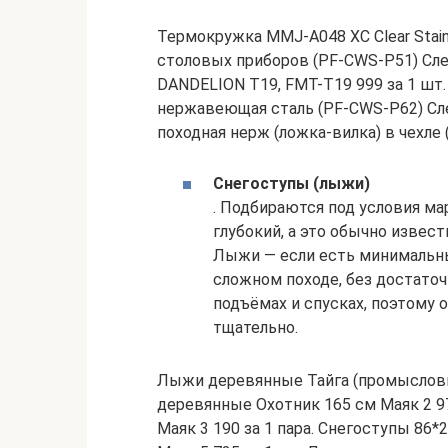
Термокружка MMJ-A048 XC Clear Stainle
столовых приборов (PF-CWS-P51) Сле
DANDELION T19, FMT-T19 999 за 1 шт
нержавеющая сталь (PF-CWS-P62) Сле
походная нерж (ложка-вилка) в чехле
Снегоступы (лыжи)
. Подбираются под условия ма
глубокий, а это обычно извест
Лыжи — если есть минимальны
сложном походе, без достато
подъёмах и спусках, поэтому 
тщательно.
Лыжи деревянные Тайга (промысловые
деревянные Охотник 165 см Маяк 2 97
Маяк 3 190 за 1 пара. Снегоступы 86*