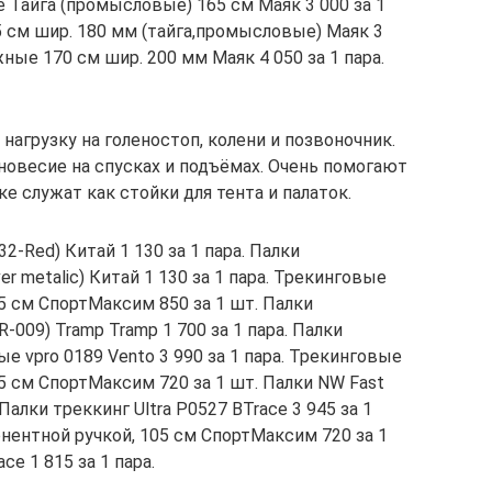
 Тайга (промысловые) 165 см Маяк 3 000 за 1
см шир. 180 мм (тайга,промысловые) Маяк 3
ные 170 см шир. 200 мм Маяк 4 050 за 1 пара.
нагрузку на голеностоп, колени и позвоночник.
овесие на спусках и подъёмах. Очень помогают
ке служат как стойки для тента и палаток.
-Red) Китай 1 130 за 1 пара. Палки
r metalic) Китай 1 130 за 1 пара. Трекинговые
5 см СпортМаксим 850 за 1 шт. Палки
009) Tramp Tramp 1 700 за 1 пара. Палки
 vpro 0189 Vento 3 990 за 1 пара. Трекинговые
5 см СпортМаксим 720 за 1 шт. Палки NW Fast
 Палки треккинг Ultra P0527 BTrace 3 945 за 1
нентной ручкой, 105 см СпортМаксим 720 за 1
ce 1 815 за 1 пара.