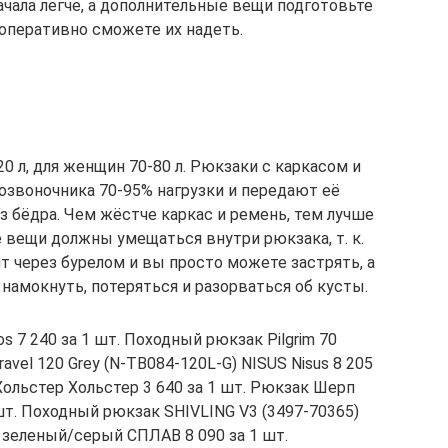
чала легче, а дополнительные вещи подготовьте
 оперативно сможете их надеть.
0 л, для женщин 70-80 л. Рюкзаки с каркасом и
звоночника 70-95% нагрузки и передают её
з бёдра. Чем жёстче каркас и ремень, тем лучше
е вещи должны умещаться внутри рюкзака, т. к.
т через бурелом и вы просто можете застрять, а
амокнуть, потеряться и разорваться об кусты.
s 7 240 за 1 шт. Походный рюкзак Pilgrim 70
ravel 120 Grey (N-TB084-120L-G) NISUS Nisus 8 205
ольстер Хольстер 3 640 за 1 шт. Рюкзак Шерп
. Походный рюкзак SHIVLING V3 (3497-70365)
0 зеленый/серый СПЛАВ 8 090 за 1 шт.