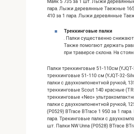
Маяк 5 735 за 1 шт. Лыжи деревянные
пара. Лыжи деревянные Таежные 165 
410 за 1 пара. Лыжи деревянные Таеж
Треккинговые палки
. Палки существенно снижают 
Также помогают держать равн
при траверсе склона. На стоян
Палки треккинговые 51-110см (YJQT-32
треккинговые 51-110 см (YJQT-32-Silve
палки с двухкомпонентной ручкой, 13
треккинговые Scout 140 красные (TRR-
треккинговые «Neo» ультракомпактные
палки с двухкомпонентной ручкой, 12
(P0529) BTrace BTrace 1 950 за 1 пара.
пара. Трекинговые палки с двухкомпо
шт. Палки NW Unna (P0528) BTrace BTra