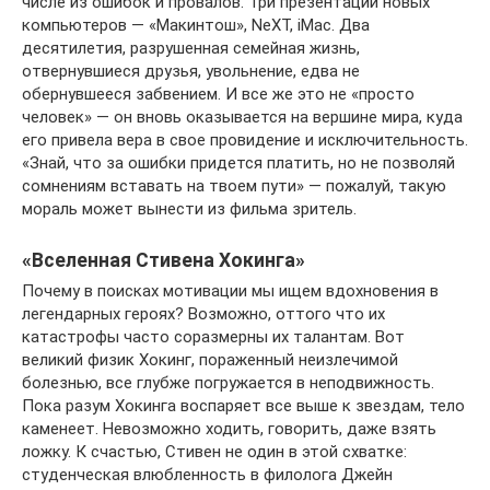
числе из ошибок и провалов. Три презентации новых
компьютеров — «Макинтош», NeXT, iMac. Два
десятилетия, разрушенная семейная жизнь,
отвернувшиеся друзья, увольнение, едва не
обернувшееся забвением. И все же это не «просто
человек» — он вновь оказывается на вершине мира, куда
его привела вера в свое провидение и исключительность.
«Знай, что за ошибки придется платить, но не позволяй
сомнениям вставать на твоем пути» — пожалуй, такую
мораль может вынести из фильма зритель.
«Вселенная Стивена Хокинга»
Почему в поисках мотивации мы ищем вдохновения в
легендарных героях? Возможно, оттого что их
катастрофы часто соразмерны их талантам. Вот
великий физик Хокинг, пораженный неизлечимой
болезнью, все глубже погружается в неподвижность.
Пока разум Хокинга воспаряет все выше к звездам, тело
каменеет. Невозможно ходить, говорить, даже взять
ложку. К счастью, Стивен не один в этой схватке:
студенческая влюбленность в филолога Джейн