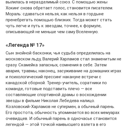
вылилась в неразделимый союз. С помощью жены
Хокинг снова обретает голос, становится писателем.
Мораль: сдаваться нельзя, как нельзя в гордыне
пренебрегать помощью близких. Тогда может стать
чуть легче и путь к звездам, точнее, к формуле,
описывающей не меньше чем саму Вселенную.
«Легенда № 17»
Сын знойной басконки, чья судьба определилась на
московском льду, Валерий Харламов стал знаменитым не
сразу. Скамейка запасных, сомнения в себе. Затем
авария, травмы, наконец, засуживание на домашних играх
и психологический прессинг накануне встречи с
канадской сборной. Тренер-учитель, соратники по
команде, готовые подставить плечо — все
составляющие спортивной драмы о восхождении
звезды в фильме Николая Лебедева налицо.
Козловский-Харламов не супермен, а обычный парень.
Его простота, обычность упоминается во всех мемуарах
очевидцев. И обычный парень в одночасье становится
легендой — этой точкой наивысшего взлета в его