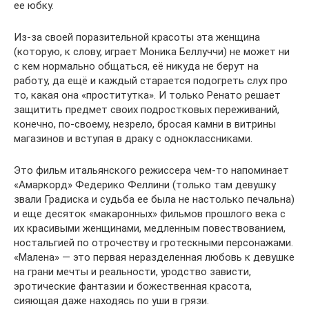
ее юбку.
Из-за своей поразительной красоты эта женщина
(которую, к слову, играет Моника Беллуччи) не может ни
с кем нормально общаться, её никуда не берут на
работу, да ещё и каждый старается подогреть слух про
то, какая она «проститутка». И только Ренато решает
защитить предмет своих подростковых переживаний,
конечно, по-своему, незрело, бросая камни в витрины
магазинов и вступая в драку с одноклассниками.
Это фильм итальянского режиссера чем-то напоминает
«Амаркорд» Федерико Феллини (только там девушку
звали Градиска и судьба ее была не настолько печальна)
и еще десяток «макаронных» фильмов прошлого века с
их красивыми женщинами, медленным повествованием,
ностальгией по отрочеству и гротескными персонажами.
«Малена» — это первая неразделенная любовь к девушке
на грани мечты и реальности, уродство зависти,
эротические фантазии и божественная красота,
сияющая даже находясь по уши в грязи.