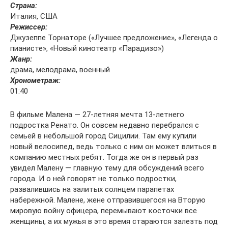
Страна:
Италия, США
Режиссер:
Джузеппе Торнаторе («Лучшее предложение», «Легенда о
пианисте», «Новый кинотеатр «Парадизо»)
Жанр:
драма, мелодрама, военный
Хронометраж:
01:40
В фильме Малена — 27-летняя мечта 13-летнего
подростка Ренато. Он совсем недавно перебрался с
семьей в небольшой город Сицилии. Там ему купили
новый велосипед, ведь только с ним он может влиться в
компанию местных ребят. Тогда же он в первый раз
увидел Малену — главную тему для обсуждений всего
города. И о ней говорят не только подростки,
развалившись на залитых солнцем парапетах
набережной. Малене, жене отправившегося на Вторую
мировую войну офицера, перемывают косточки все
женщины, а их мужья в это время стараются залезть под