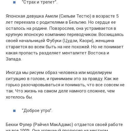
“Страх и трепет”.
Японская девушка Амели (Сильви Тестю) в возрасте 5
лет переехала с родителями в Бельгию. Но сердце ее
осталось на родине. Повзрослев, она устраивается в
крупную японскую компанию переводчиком. Восхищаясь
своей начальницей Фубуки (Цудзи, Каори), женщина
старается во всем быть на нее похожей. Но не понимает
какая пропасть разделяет менталитет Востока и
Запада.
Иногда мы рисуем образ человека или моделируем
ситуацию в голове, и принимаем это за правду. Как же
горько разочаровываться и понимать, что все совсем не
так. Что жизнь на самом деле намного сложнее, чем
хотелось бы.
“Доброе утро”.
Бекки Фулер (Рэйчел МакАдамс) отдается своей работе
на все 100%. Она успешный продюсер на местном