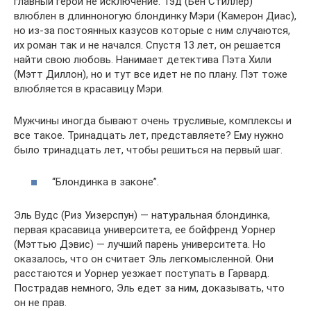
главный герой не исключение. Тэд (Бен Стиллер)
влюблен в длинноногую блондинку Мэри (Камерон Диас),
но из-за постоянных казусов которые с ним случаются,
их роман так и не начался. Спустя 13 лет, он решается
найти свою любовь. Нанимает детектива Пэта Хили
(Мэтт Диллон), но и тут все идет не по плану. Пэт тоже
влюбляется в красавицу Мэри.
Мужчины иногда бывают очень трусливые, комплексы и
все такое. Тринадцать лет, представляете? Ему нужно
было тринадцать лет, чтобы решиться на первый шаг.
“Блондинка в законе”.
Эль Вудс (Риз Уизерспун) — натуральная блондинка,
первая красавица университета, ее бойфренд Уорнер
(Мэттью Дэвис) — лучший парень университета. Но
оказалось, что он считает Эль легкомысленной. Они
расстаются и Уорнер уезжает поступать в Гарвард.
Пострадав немного, Эль едет за ним, доказывать, что
он не прав.