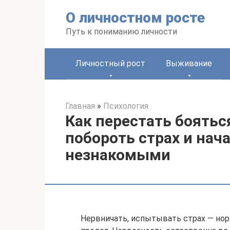
Перейти
О личностном росте
к
контенту
Путь к пониманию личности
Личностный рост
Выживание
Главная
»
Психология
Как перестать боятьс
побороть страх и нач
незнакомыми
Нервничать, испытывать страх — нор