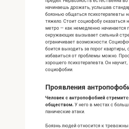
предел. Нервозность естественна во 
начинаешь дрожать, услышав станда
боязнью общаться психотерапевты н
тяжело. Стоит социофобу оказаться н
метро — как немедленно начинается п
окружающих вызывает сильный стрес
ограничивает возможности. Социофо
боится выходить за порог квартиры, 
избавиться от проблемы можно. Прос
хорошего психотерапевта. Он научит,
социофобии.
Проявления антропофоби
Человек с антропофобией стремитс
обществом.
У него в местах с боль
панические атаки.
Боязнь людей относится к тревожны