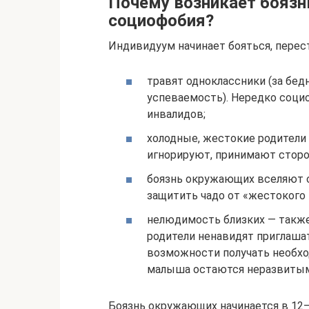
Почему возникает боязн
социофобия?
Индивидуум начинает бояться, перес
травят одноклассники (за бед
успеваемость). Нередко соци
инвалидов;
холодные, жестокие родители
игнорируют, принимают сторо
боязнь окружающих вселяют 
защитить чадо от «жестокого 
нелюдимость близких — также
родители ненавидят приглашат
возможности получать необх
малыша остаются неразвитыми
Боязнь окружающих начинается в 12–