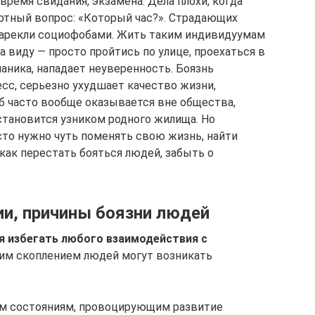
время свидания, экзамена. Дела плохи, когда
ртный вопрос: «Который час?». Страдающих
арекли социофобами. Жить таким индивидуумам
а виду — просто пройтись по улице, проехаться в
аника, нападает неуверенность. Боязнь
с, серьезно ухудшает качество жизни,
б часто вообще оказывается вне общества,
становится узником родного жилища. Но
то нужно чуть поменять свою жизнь, найти
 как перестать бояться людей, забыть о
и, причины боязни людей
я избегать любого взаимодействия с
шим скоплением людей могут возникать
м состояниям, провоцирующим развитие