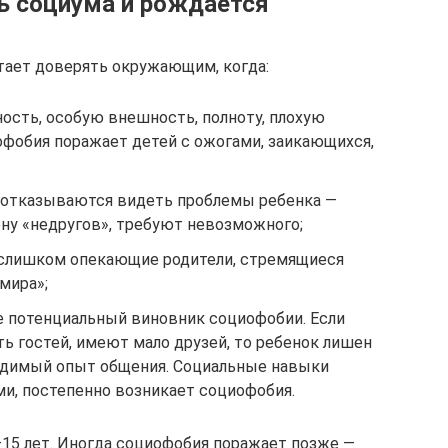
ь социума и рождается
тает доверять окружающим, когда:
ность, особую внешность, полноту, плохую
офобия поражает детей с ожогами, заикающихся,
 отказываются видеть проблемы ребенка —
ну «недругов», требуют невозможного;
слишком опекающие родители, стремящиеся
мира»;
 потенциальный виновник социофобии. Если
ь гостей, имеют мало друзей, то ребенок лишен
одимый опыт общения. Социальные навыки
, постепенно возникает социофобия.
15 лет. Иногда социофобия поражает позже —