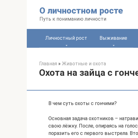
Перейти
О личностном росте
к
контенту
Путь к пониманию личности
Личностный рост
Выживание
Главная
»
Животные и охота
Охота на зайца с гон
В чем суть охоты с гончими?
Основная задача охотников – натрави
свою лёжку. После, опираясь на голо
поразить его с первого выстрела. Вт