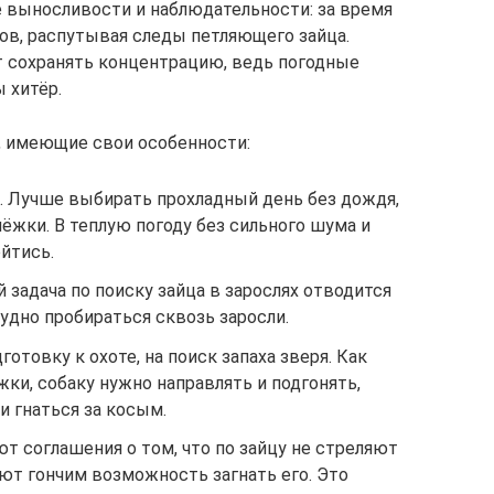
 выносливости и наблюдательности: за время
ов, распутывая следы петляющего зайца.
ет сохранять концентрацию, ведь погодные
 хитёр.
, имеющие свои особенности:
е. Лучше выбирать прохладный день без дождя,
лёжки. В теплую погоду без сильного шума и
йтись.
 задача по поиску зайца в зарослях отводится
рудно пробираться сквозь заросли.
готовку к охоте, на поиск запаха зверя. Как
жки, собаку нужно направлять и подгонять,
 гнаться за косым.
т соглашения о том, что по зайцу не стреляют
дают гончим возможность загнать его. Это