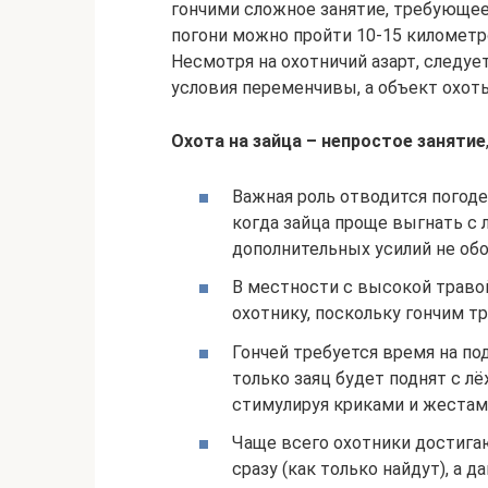
гончими сложное занятие, требующее
погони можно пройти 10-15 километр
Несмотря на охотничий азарт, следу
условия переменчивы, а объект охоты
Охота на зайца – непростое занятие
Важная роль отводится погод
когда зайца проще выгнать с 
дополнительных усилий не обо
В местности с высокой травой
охотнику, поскольку гончим т
Гончей требуется время на под
только заяц будет поднят с лё
стимулируя криками и жестами
Чаще всего охотники достигаю
сразу (как только найдут), а 