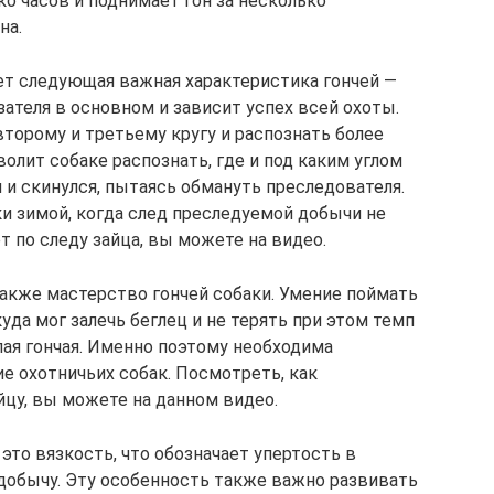
ко часов и поднимает гон за несколько
на.
ает следующая важная характеристика гончей —
зателя в основном и зависит успех всей охоты.
второму и третьему кругу и распознать более
олит собаке распознать, где и под каким углом
л и скинулся, пытаясь обмануть преследователя.
и зимой, когда след преследуемой добычи не
ет по следу зайца, вы можете на видео.
акже мастерство гончей собаки. Умение поймать
уда мог залечь беглец и не терять при этом темп
лая гончая. Именно поэтому необходима
е охотничьих собак. Посмотреть, как
йцу, вы можете на данном видео.
то вязкость, что обозначает упертость в
добычу. Эту особенность также важно развивать