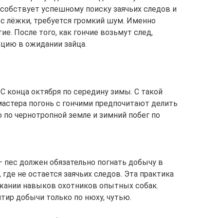
особствует успешному поиску заячьих следов и
я с лёжки, требуется громкий шум. Именно
е. После того, как гончие возьмут след,
ицию в ожидании зайца.
С конца октября по середину зимы. С такой
астера погонь с гончими предпочитают делить
 по чернотропной земле и зимний побег по
 пес должен обязательно погнать добычу в
 где не остается заячьих следов. Эта практика
жании навыков охотников опытных собак.
тир добычи только по нюху, чутью.