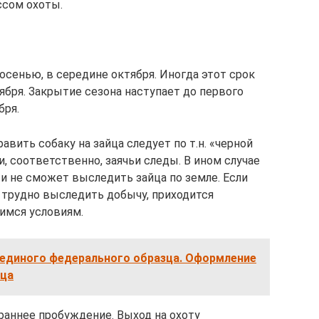
ссом охоты.
осенью, в середине октября. Иногда этот срок
оября. Закрытие сезона наступает до первого
бря.
вить собаку на зайца следует по т.н. «черной
 и, соответственно, заячьи следы. В ином случае
и не сможет выследить зайца по земле. Если
ь трудно выследить добычу, приходится
имся условиям.
 единого федерального образца. Оформление
зца
раннее пробуждение. Выход на охоту