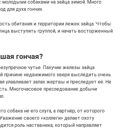
с молодыми собаками на зайца зимой. Много
д для духа гончих.
ость обитания и территории лежек зайца. Чтобы
олнца выступить группой, и начать восторженный
шая гончая?
безупречное чутье. Пахучие железы зайца
ой причине недвижимого зверя выследить очень
чая улавливает запах жертвы и преследует её. Не
сть. Многочасовое преследование добычи
л.
о собака не его слуга, а партнёр, от которого
 Уважение своего «коллеги» делает охоту
одится роль наставника, который направляет