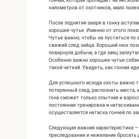
гончая, которая пропадает на несколь
километров от охотников, мало полез
После поднятия зверя в гонку вступ
хорошее чутье. Именно от этого пока
Чутье важно, чтобы не пуститься по 
свежий след зайца. Хороший нюх позв
повернула добыча, а где заяц заплута
Особенно важно хорошее чутье собак
такой четкий. Увидеть, как гончая ид
Для успешного исхода охоты важно т
потерянный след, распознать места, к
гона сможет только опытная и взрос
постоянная тренировка и натаскивани
осуществляется натаска гончей по за
Следующая важная характеристика — э
преследовании и нежелание бросать 