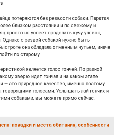
и.
айца потеряются без резвости собаки. Паратая
более близком расстоянии и по свежему и
яц просто не успеет проделать кучу уловок,
. Однако с резвой собакой нужно быть
ыстроте она обладала отменным чутьем, иначе
пойти по старому.
еристикой является голос гончей. По разной
акому зверю идет гончая и на каком этапе
ки — это природное качество, именно поэтому
, говорящими голосами. Услышать лай гончих и
тими собаками, вы можете прямо сейчас,
епа: повадки и места обитания, особенности