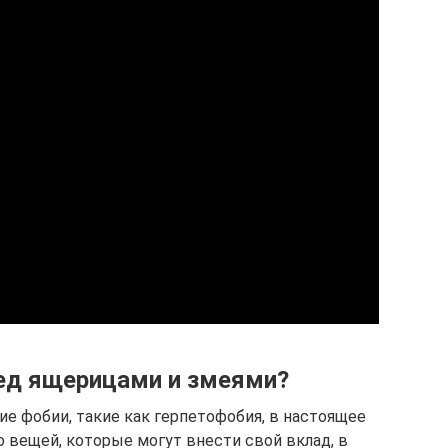
ед ящерицами и змеями?
 фобии, такие как герпетофобия, в настоящее
 вещей, которые могут внести свой вклад, в