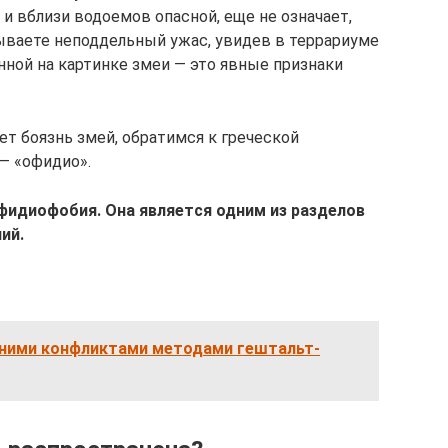
 и вблизи водоемов опасной, еще не означает,
тываете неподдельный ужас, увидев в террариуме
нной на картинке змеи — это явные признаки
т боязнь змей, обратимся к греческой
 — «офидио».
фидиофобия. Она является одним из разделов
ий.
нними конфликтами методами гештальт-