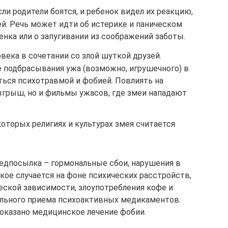
ли родители боятся, и ребенок видел их реакцию,
ей. Речь может идти об истерике и паническом
енка или о запугивании из соображений заботы.
ека в сочетании со злой шуткой друзей.
подбрасывания ужа (возможно, игрушечного) в
ться психотравмой и фобией. Повлиять на
ыгрыш, но и фильмы ужасов, где змеи нападают
оторых религиях и культурах змея считается
едпосылка – гормональные сбои, нарушения в
кое случается на фоне психических расстройств,
еской зависимости, злоупотребления кофе и
ильного приема психоактивных медикаментов.
показано медицинское лечение фобии.