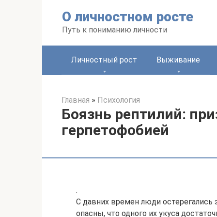
Перейти
О личностном росте
к
контенту
Путь к пониманию личности
Личностный рост
Выживание
Главная
»
Психология
Боязнь рептилий: при
герпетофобией
.
С давних времен люди остерегались 
опасны, что одного их укуса достаточ