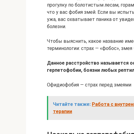
прогулку по болотистым лесам, горам
что у вас фобия змей. Если вы испы
ужа, вас охватывает паника от увиде
болезни.
Чтобы выяснить, какое название имее
терминологии: страх — «фобос», змея
Данное расстройство называется о
герпетофобии, боязни любых рептил
Офидиофобия — страх перед змеями
Читайте также:
Работа с внутре
терапии