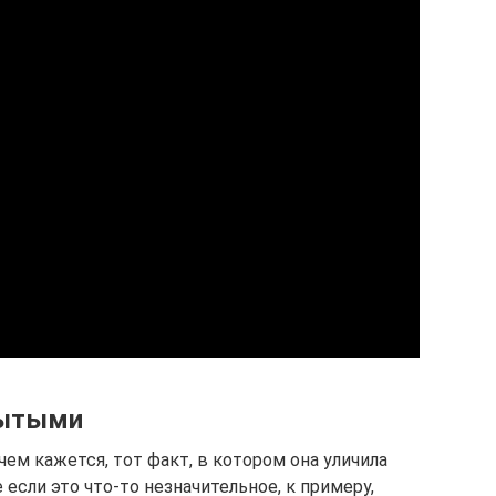
рытыми
ем кажется, тот факт, в котором она уличила
если это что-то незначительное, к примеру,