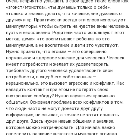
Очень неприятно услышать в свой адрес такие слова как
«эгоист/эгоистка«, «ты думаешь только о себе»,
«только и знаешь делать, что хочешь», «не думаешь о
других» и пр. Практически всегда эти слова используют
манипуляторы, чтобы сыграть на чувстве вины человека,
пусть и неосознанно. Родители часто используют этот
метод, думая, что воспитывают ребенка, но это
манипуляция, а не воспитание и дети это чувствуют.
Нужно признать, что эгоизм — это совершенно
нормальное и здоровое явление для человека. Человек
имеет потребности и желает их удовлетворить,
требовать другого человека удовлетворить свои
потребности, в ущерб его собственным —
нерационально, это вызовет агрессию и конфликт. Как
наладить контакт и при этом не потерять свою
внутреннюю свободу? Нужно научиться правильно
общаться. Основная проблема всех конфликтов в том,
что люди часто не могут донести друг другу
информацию, не слышат, а точнее не хотят слышать
друг друга. Здесь нужен навык общения и анализа,
которые можно натренировать. Для начала, важно
определить различие женского и мужского эгоизма.