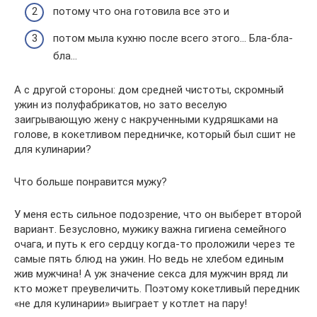
потому что она готовила все это и
потом мыла кухню после всего этого… Бла-бла-
бла…
А с другой стороны: дом средней чистоты, скромный
ужин из полуфабрикатов, но зато веселую
заигрывающую жену с накрученными кудряшками на
голове, в кокетливом передничке, который был сшит не
для кулинарии?
Что больше понравится мужу?
У меня есть сильное подозрение, что он выберет второй
вариант. Безусловно, мужику важна гигиена семейного
очага, и путь к его сердцу когда-то проложили через те
самые пять блюд на ужин. Но ведь не хлебом единым
жив мужчина! А уж значение секса для мужчин вряд ли
кто может преувеличить. Поэтому кокетливый передник
«не для кулинарии» выиграет у котлет на пару!