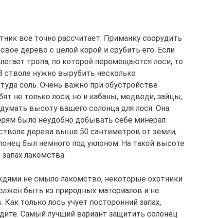
хотник все точно рассчитает. Приманку соорудить
овое дерево с целой корой и срубить его. Если
легает тропа, по которой перемещаются лоси, то
 В стволе нужно вырубить несколько
туда соль. Очень важно при обустройстве
ят не только лоси, но и кабаны, медведи, зайцы,
одумать высоту вашего солонца для лося. Она
ерям было неудобно добывать себе минерал.
стволе дерева выше 50 сантиметров от земли,
лонец был немного под уклоном. На такой высоте
 запах лакомства.
ждями не смыло лакомство, некоторые охотники
олжен быть из природных материалов и не
 Как только лось учует посторонний запах,
идите. Самый лучший вариант защитить солонец