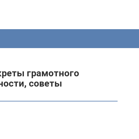
креты грамотного
ности, советы