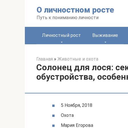
Перейти
О личностном росте
к
контенту
Путь к пониманию личности
Личностный рост
Выживание
Главная
»
Животные и охота
Солонец для лося: се
обустройства, особен
5 Ноября, 2018
Охота
Мария Егорова