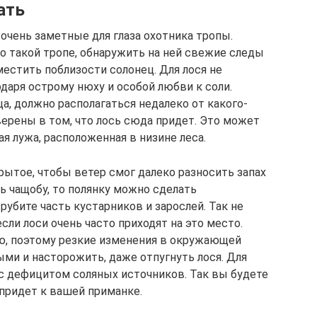
ать
очень заметные для глаза охотника тропы.
о такой тропе, обнаружить на ней свежие следы
местить поблизости солонец. Для лося не
одаря острому нюху и особой любви к соли.
а, должно располагаться недалеко от какого-
верены в том, что лось сюда придет. Это может
ая лужа, расположенная в низине леса.
ытое, чтобы ветер смог далеко разносить запах
зь чащобу, то полянку можно сделать
рубите часть кустарников и зарослей. Так не
если лоси очень часто приходят на это место.
ю, поэтому резкие изменения в окружающей
ми и насторожить, даже отпугнуть лося. Для
с дефицитом соляных источников. Так вы будете
 придет к вашей приманке.