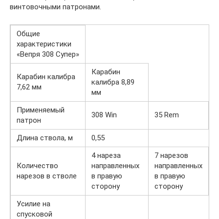
винтовочными патронами.
Общие
характеристики
«Вепря 308 Супер»
Карабин
Карабин калибра
калибра 8,89
7,62 мм
мм
Применяемый
308 Win
35 Rem
патрон
Длина ствола, м
0,55
4 нареза
7 нарезов
Количество
направленных
направленных
нарезов в стволе
в правую
в правую
сторону
сторону
Усилие на
спусковой