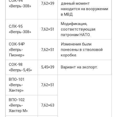
СОК-94
7,62×39
данный момент
«Вепрь-308»
находится на вооружении
в МВД.
Модификация,
СЛК-95
7,62×51
соответствующая
«Вепрь-308»
патронам НАТО.
СОК-94Р
Изменения были
«Вепрь-
7,62×51
понесены в стволовой
Пионер»
коробке.
СОК-98
5,45×39
Вариант на экспорт.
«Вепрь-5,45»
ВПО-101
«Вепрь-
7,62×51
Хантер»
ВПО-102
«Вепрь-
7,62×63
Хантер М»