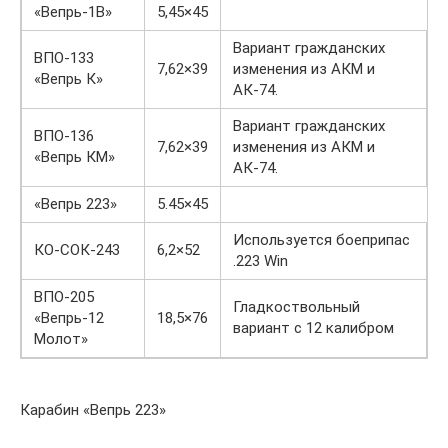
«Вепрь-1B»
5,45×45
Вариант гражданских
ВПО-133
7,62×39
изменения из АКМ и
«Вепрь К»
АК-74.
Вариант гражданских
ВПО-136
7,62×39
изменения из АКМ и
«Вепрь КМ»
АК-74.
«Вепрь 223»
5.45×45
Используется боеприпас
КО-СОК-243
6,2×52
.223 Win
ВПО-205
Гладкоствольный
«Вепрь-12
18,5×76
вариант с 12 калибром
Молот»
Карабин «Вепрь 223»