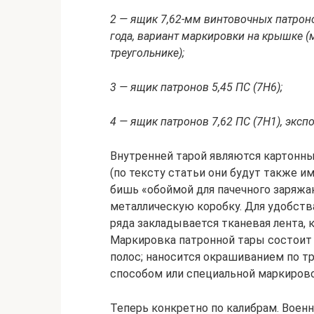
2 — ящик 7,62-мм винтовочных патрон
года, вариант маркировки на крышке (м
треугольнике);
3 — ящик патронов 5,45 ПС (7Н6);
4 — ящик патронов 7,62 ПС (7Н1), экс
Внутренней тарой являются картонн
(по тексту статьи они будут также им
бишь «обоймой для пачечного заряжан
металлическую коробку. Для удобства
ряда закладывается тканевая лента, 
Маркировка патронной тары состоит 
полос; наносится окрашиванием по т
способом или специальной маркиров
Теперь конкретно по калибрам. Воен