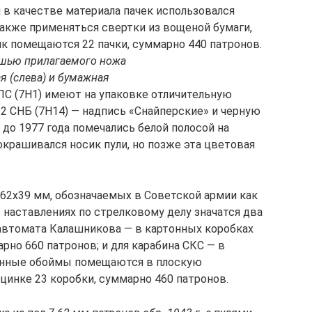
 в качестве материала пачек использовался
акже применяться свертки из вощеной бумаги,
нк помещаются 22 пачки, суммарно 440 патронов.
ошью прилагаемого ножа
ая (слева) и бумажная
С (7Н1) имеют на упаковке отличительную
62 СНБ (7Н14) — надпись «Снайперские» и черную
 до 1977 года помечались белой полосой на
окрашивался носик пули, но позже эта цветовая
.62х39 мм, обозначаемых в Советской армии как
в наставлениях по стрелковому делу значатся два
 автомата Калашникова — в картонных коробках
арно 660 патронов; и для карабина СКС — в
женные обоймы помещаются в плоскую
цинке 23 коробки, суммарно 460 патронов.