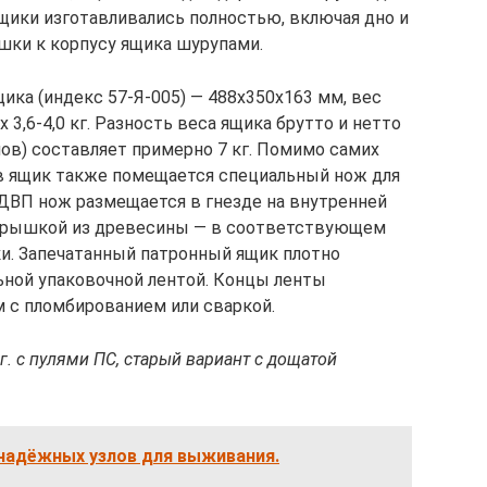
ящики изготавливались полностью, включая дно и
шки к корпусу ящика шурупами.
ика (индекс 57-Я-005) — 488х350х163 мм, вес
 3,6-4,0 кг. Разность веса ящика брутто и нетто
в) составляет примерно 7 кг. Помимо самих
в ящик также помещается специальный нож для
 ДВП нож размещается в гнезде на внутренней
с крышкой из древесины — в соответствующем
и. Запечатанный патронный ящик плотно
ьной упаковочной лентой. Концы ленты
 с пломбированием или сваркой.
г. с пулями ПС, старый вариант с дощатой
 надёжных узлов для выживания.