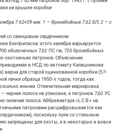
а из-под 7.62-мм патронов обр. 1943 г. с пулями
вка на крышке коробки
либра 7.62×39 мм: 1 — бронебойные 7,62 БП; 2 — с
улей со свинцовым сердечником.
ка боеприпасов этого калибра варьируется.
00 оболочечных 7,62 ПС гж, 720 бронебойных
но-охотничьих патронов. Объяснение
 приводимая в НСД по автомату Калашникова
) верна для старой оцинкованной коробки (57-
ой пачки образца 1950-х годов, тогда как
сколько иными. Отличительная маркировка
— черная полоса на упаковке, а патронов 7,62 УС
о-зеленая полоса. Аббревиатура «L.C.B.» на
отничьими патронами расшифровывается как
м сердечником), поскольку пули со стальным
х запрещены для охоты, а в некоторых и вовсе
и.