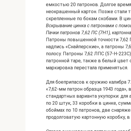
емкостью 20 патронов. Долгое время
неокрашенный картон. Позже стали т
скрепленные по бокам скобами. В ци
Вскрывание цинка с патронами с пом
Пачки патронов 7,62 ПС (7Н1), картонн
Патроны повышенной точности 7,62 П
надпись «Снайперские», а патроны 7,
полосу. Патроны 7,62 ЛПС (57-Н-223С)
патронной таре, также в белый цвет 
маркировка перестала применяться.
Для боеприпасов к оружию калибра 7
«7,62-мм патрон образца 1943 года», 
стандартных варианта укупорки: для
по 20 штук, 33 коробки в цинке, сумм
обоймах по 10 патронов, две снаря
продолговатую картонную коробку, в 