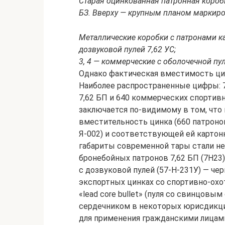
Старая оцинкованная патронная коробк
БЗ. Вверху — крупным планом маркиро
Металлические коробки с патронами ка
дозвуковой пулей 7,62 УС;
3, 4 — коммерческие с оболочечной п
Однако фактическая вместимость цин
Наиболее распространенные цифры: 7
7,62 БП и 640 коммерческих спортив
заключается по-видимому в том, что
вместительность цинка (660 патронов
Я-002) и соответствующей ей картонн
габариты современной тары стали не
бронебойных патронов 7,62 БП (7Н23) 
с дозвуковой пулей (57-Н-231У) — черн
экспортных цинках со спортивно-ох
«lead core bullet» (пуля со свинцовы
сердечником в некоторых юрисдикция
для применения гражданскими лицам