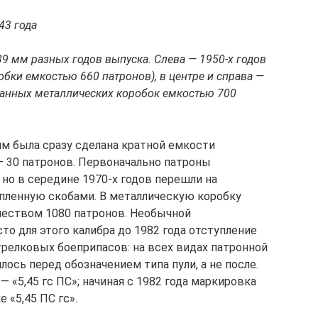
43 года
39 мм разных годов выпуска. Слева — 1950-х годов
бки емкостью 660 патронов), в центре и справа —
ованных металлических коробок емкостью 700
мм была сразу сделана кратной емкости
— 30 патронов. Первоначально патроны
но в середине 1970-х годов перешли на
пленную скобами. В металлическую коробку
чеством 1080 патронов. Необычной
о для этого калибра до 1982 года отступление
релковых боеприпасов: на всех видах патронной
лось перед обозначением типа пули, а не после.
— «5,45 гс ПС»; начиная с 1982 года маркировка
 «5,45 ПС гс».