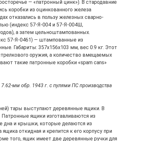
росторечье — «патронный цинк»). В стародавние
сь коробки из оцинкованного железа
годах отказались в пользу железных сварно-
ью (индекс 57-Я-004 и 57-Я-004Ш,
годов), а затем цельноштампованных.
кс 57-Я-0461) — штампованные из
ные. Габариты: 357х156х103 мм, вес 0.9 кг. Этот
 стрелкового оружия, а количество вмещаемых
вают такие патронные коробки «spam cans»
 7.62-мм обр. 1943 г. с пулями ПС производства
ней) тары выступают деревянные ящики. В
 Патронные ящики изготавливаются из
е дна и крышки, которые делаются из
ящика откидная и крепится к его корпусу при
ме того, ящик имеет две деревянные ручки для