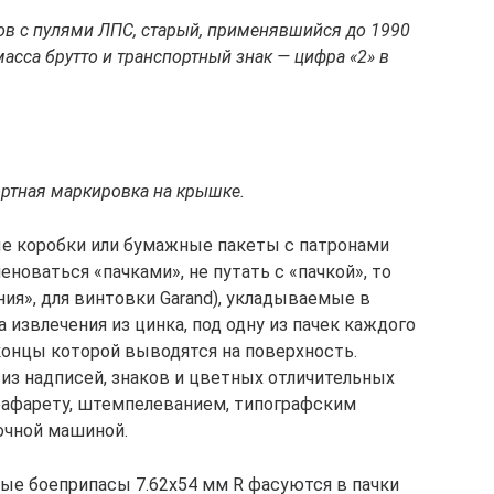
ов с пулями ЛПС, старый, применявшийся до 1990
асса брутто и транспортный знак — цифра «2» в
портная маркировка на крышке.
ые коробки или бумажные пакеты с патронами
еноваться «пачками», не путать с «пачкой», то
ия», для винтовки Garand), укладываемые в
 извлечения из цинка, под одну из пачек каждого
концы которой выводятся на поверхность.
из надписей, знаков и цветных отличительных
рафарету, штемпелеванием, типографским
очной машиной.
ные боеприпасы 7.62х54 мм R фасуются в пачки