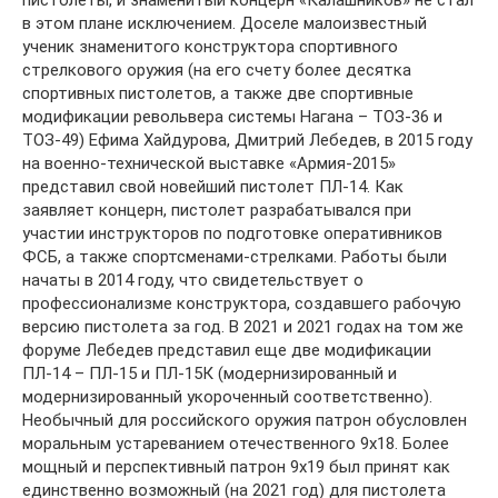
пистолеты, и знаменитый концерн «Калашников» не стал
в этом плане исключением. Доселе малоизвестный
ученик знаменитого конструктора спортивного
стрелкового оружия (на его счету более десятка
спортивных пистолетов, а также две спортивные
модификации револьвера системы Нагана – ТОЗ-36 и
ТОЗ-49) Ефима Хайдурова, Дмитрий Лебедев, в 2015 году
на военно-технической выставке «Армия-2015»
представил свой новейший пистолет ПЛ-14. Как
заявляет концерн, пистолет разрабатывался при
участии инструкторов по подготовке оперативников
ФСБ, а также спортсменами-стрелками. Работы были
начаты в 2014 году, что свидетельствует о
профессионализме конструктора, создавшего рабочую
версию пистолета за год. В 2021 и 2021 годах на том же
форуме Лебедев представил еще две модификации
ПЛ-14 – ПЛ-15 и ПЛ-15К (модернизированный и
модернизированный укороченный соответственно).
Необычный для российского оружия патрон обусловлен
моральным устареванием отечественного 9х18. Более
мощный и перспективный патрон 9х19 был принят как
единственно возможный (на 2021 год) для пистолета