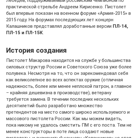
Лебедев, поддерживаемый российским чемпионом по
практической стрельбе Андреем Кирисенко. Пистолет
был впервые показан на военном форуме «Армия-2015» в
2015 году. На форумах последующих лет концерн
Калашников представлял доработанные версии
ПЛ-14,
ПЛ-15 и ПЛ-15К
.
История создания
Пистолет Макарова находится на службе у большинства
силовых структур России и Советского Союза уже более
полувека. Несмотря на то, что он зарекомендовал себя
как великолепное во всех аспектах оружие (отличная
надежность, более или менее неплохой патрон, а главное
– крайняя дешевизна в производстве), ветерану
требуется замена. В течении последних нескольких
десятилетий было разработано множество
претендентов на место самого широко используемого и
массового пистолета России. Как мы можем видеть,
пока никому не удалось сместить ПМ с его поста. Тем не
менее конструкторы в поте лица создают новые