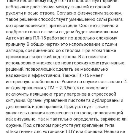
Также необычному виду ПЛ-15 способствует крайне
небольшое расстояние между тыльной стороной
рукояти и осью ствола. Согласно физическим законам,
такое решение способствует уменьшению силы рычага,
который возникает при выстреле. Соответственно и
подброс ствола от силы отдачи будет минимальным.
Автоматика ПЛ-15 работает по довольно сложному
принципу. В общих чертах это использование отдачи
затвора, соединенного со стволом. При этом также
происходит короткий ход ствола. В автоматике
использовано множество новаторских конструктивных
решений, позволяющих сделать ее максимально
надежной и эффективной. Также ПЛ-15 имеет
интересную особенность. Усилие на спуске составляет 4
кг (для сравнения у ПМ – 2-3,5кг), что позволяет
исключить излишнюю трату патронов в стрессовой
ситуации. Органы управления пистолета дублированы и
для левшей, и для правшей. Присутствует также
указатель наличия заряженного патрона, позволяющий
как визуально, так и тактильно определить, заряжено ли
оружие. Под стволом присутствует крепление типа
«Пикатинни» для установки ЛЦУ или фонарей. Нельзя не