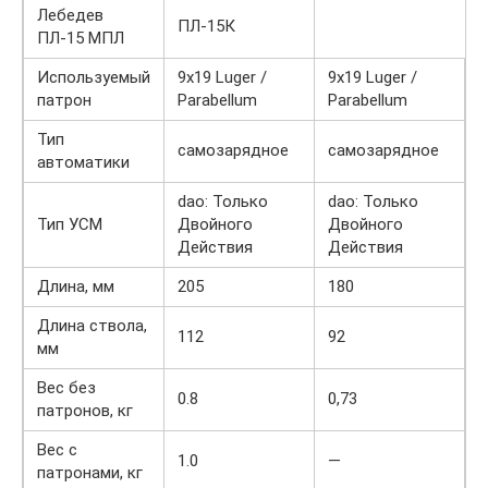
Лебедев
ПЛ-15К
ПЛ-15 МПЛ
Используемый
9х19 Luger /
9х19 Luger /
патрон
Parabellum
Parabellum
Тип
самозарядное
самозарядное
автоматики
dao: Только
dao: Только
Тип УСМ
Двойного
Двойного
Действия
Действия
Длина, мм
205
180
Длина ствола,
112
92
мм
Вес без
0.8
0,73
патронов, кг
Вес с
1.0
—
патронами, кг