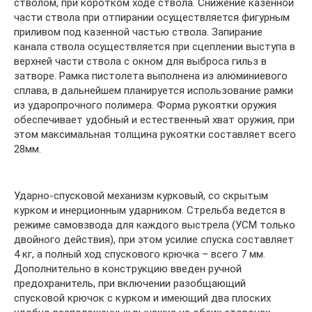
стволом, при коротком ходе ствола. Снижение казенной
части ствола при отпирании осуществляется фигурным
приливом под казенной частью ствола. Запирание
канала ствола осуществляется при сцеплении выступа в
верхней части ствола с окном для выброса гильз в
затворе. Рамка пистолета выполнена из алюминиевого
сплава, в дальнейшем планируется использование рамки
из ударопрочного полимера. Форма рукоятки оружия
обеспечивает удобный и естественный хват оружия, при
этом максимальная толщина рукоятки составляет всего
28мм.
Ударно-спусковой механизм курковый, со скрытым
курком и инерционным ударником. Стрельба ведется в
режиме самовзвода для каждого выстрела (УСМ только
двойного действия), при этом усилие спуска составляет
4 кг, а полный ход спускового крючка – всего 7 мм.
Дополнительно в конструкцию введен ручной
предохранитель, при включении разобщающий
спусковой крючок с курком и имеющий два плоских