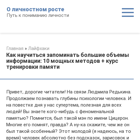
Перейти
О личностном росте
к
Путь к пониманию личности
контенту
Главная
»
Лайфхаки
Как научиться запоминать большие объемы
информации: 10 мощных методов + курс
тренировки памяти
Привет, дорогие читатели! На связи Людмила Редькина.
Продолжаем познавать глубины психологии человека. И
на повестке дня у нас супертема, полезная для всех
людей! Вы знаете кого-нибудь с феноменальной
памятью? Помнится, был такой мэн по имени Цицерон.
Многие его помнят, правда? А ну-ка скажите, чем же он
был такой особенный? Этот молодой (я надеюсь, на то
время) человек абсолютно без подсказок, зарисовок и