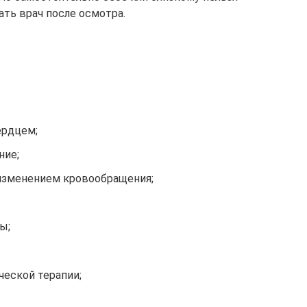
ать врач после осмотра.
ердцем;
ние;
изменением кровообращения;
ы;
ческой терапии;