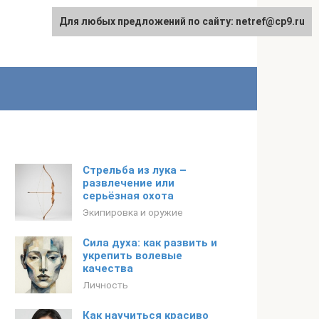
Для любых предложений по сайту: netref@cp9.ru
Стрельба из лука –
развлечение или
серьёзная охота
Экипировка и оружие
Сила духа: как развить и
укрепить волевые
качества
Личность
Как научиться красиво