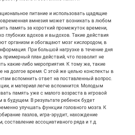
ациональное питание и использовать щадящие
ковременная амнезия может возникать в любом
ить память за короткий промежуток времени,
о глубоких вдохов и выдохов. Такие действия
яют организм и обогащают мозг кислородом, в
информация. При большой нагрузке в течение дня
 примерный план действий, что позволит не
ть какие-либо мероприятия. К тому же, такие
е на долгое время. С этой же целью конспекты в
нтам вспомнить ответ на поставленный вопрос.
ии, и материал легче вспомнится. Молодым
вать память уже с малого возраста в игровой
 в будущем. В результате ребенок будет
еменно улучшать функции головного мозга. К
бирание пазлов, игра-эрудит, нахождение
 составление ассоциативного ряда и т.д.