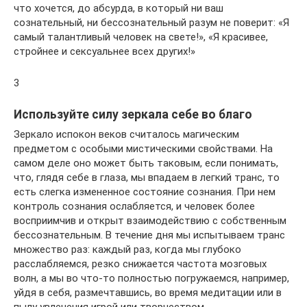
что хочется, до абсурда, в который ни ваш
сознательный, ни бессознательный разум не поверит: «Я
самый талантливый человек на свете!», «Я красивее,
стройнее и сексуальнее всех других!»
3
Используйте силу зеркала себе во благо
Зеркало испокон веков считалось магическим
предметом с особыми мистическими свойствами. На
самом деле оно может быть таковым, если понимать,
что, глядя себе в глаза, мы впадаем в легкий транс, то
есть слегка измененное состояние сознания. При нем
контроль сознания ослабляется, и человек более
восприимчив и открыт взаимодействию с собственным
бессознательным. В течение дня мы испытываем транс
множество раз: каждый раз, когда мы глубоко
расслабляемся, резко снижается частота мозговых
волн, а мы во что-то полностью погружаемся, например,
уйдя в себя, размечтавшись, во время медитации или в
пылу увлечения игрой или творчеством.