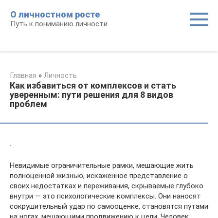
Перейти
О личностном росте
к
Путь к пониманию личности
контенту
Главная
»
Личность
Как избавиться от комплексов и стать
уверенным: пути решения для 8 видов
проблем
.
Невидимые ограничительные рамки, мешающие жить
полноценной жизнью, искаженное представление о
своих недостатках и переживания, скрываемые глубоко
внутри — это психологические комплексы. Они наносят
сокрушительный удар по самооценке, становятся путами
на ногах, мешающими продвижению к цели. Человек,