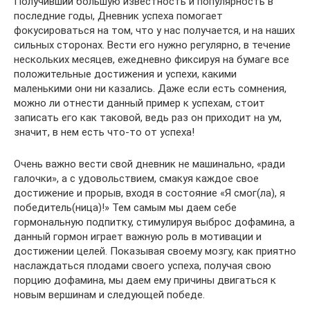
Получивший большую известность и популярность в
последние годы, Дневник успеха помогает
фокусироваться на том, что у нас получается, и на наших
сильных сторонах. Вести его нужно регулярно, в течение
нескольких месяцев, ежедневно фиксируя на бумаге все
положительные достижения и успехи, какими
маленькими они ни казались. Даже если есть сомнения,
можно ли отнести данный пример к успехам, стоит
записать его как таковой, ведь раз он приходит на ум,
значит, в нем есть что-то от успеха!
Очень важно вести свой дневник не машинально, «ради
галочки», а с удовольствием, смакуя каждое свое
достижение и прорыв, входя в состояние «Я смог(ла), я
победитель(ница)!» Тем самым мы даем себе
гормональную подпитку, стимулируя выброс дофамина, а
данный гормон играет важную роль в мотивации и
достижении целей. Показывая своему мозгу, как приятно
наслаждаться плодами своего успеха, получая свою
порцию дофамина, мы даем ему причины двигаться к
новым вершинам и следующей победе.