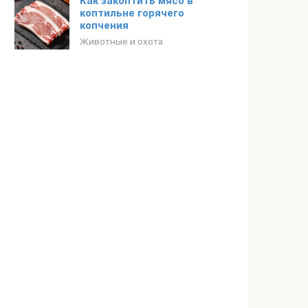
Как закоптить мясо в
коптильне горячего
копчения
Животные и охота