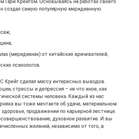
 Гари Крейгом. Основываясь на работах своего
, он создал самую популярную меридианную
ссаж;
цина;
лах (меридианах) от китайских врачевателей;
ских психологов.
С Крейг сделал массу интересных выводов.
ции, стрессы и депрессия – не что иное, как
тической системы человека. Каждый из нас
ерняка вы тоже мечтаете об удаче, материальном
 здоровье, продвижении по карьерной лестнице.
осовершенствование, духовное развитие. И вы
ечисленных желаний, независимо от того, в