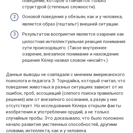
поведение, которое отличается только
структурой (степенью сложности).
Основой поведения у обезьян, как и у человека,
является образ (гештальт) внешней ситуации.
Результатом восприятия является озарение как
целостная интеллектуальная реакция понимания
сути происходящего. (Такое внутреннее
озарение, внезапное понимание и нахождение
решения Кёлер назвал словом «инсайт».)
Данные выводы не совпадали с мнением американского
психолога и педагога Э. Торндайка, который считал, что
поведение животных в разных ситуациях зависит от их
ошибок, проб, ассоциаций (слепого поиска правильного
решения) или от внезапного осознания, а разум у них
отсутствует. Но исследования Кёлера открыли факты
изобретения и употребления орудий, а не только
случайные пробы. Это доказывало, что было положено
начало развития умственных способностей, другими
словами, интеллекта, как и у человека.