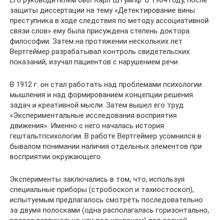
Его руководителем был Карл Штумпф. В 1904 году, после
защиты диссертации на тему «Детектирование вины
преступника в ходе следствия по методу ассоциативной
связи слов» ему была присуждена степень доктора
философии. Затем на протяжении нескольких лет
Вертгеймер разрабатывал контроль свидетельских
показаний, изучал пациентов с нарушением речи.
В 1912 г. он стал работать над проблемами психологии
мышления и над формированием концепции решения
задач и креативной мысли. Затем вышел его труд
«Экспериментальные исследования восприятия
движения». Именно с него началась история
гештальтпсихологии. В работе Вертгеймер усомнился в
бывалом понимании наличия отдельных элементов при
восприятии окружающего.
Эксперименты заключались в том, что, используя
специальные приборы (стробоскоп и тахиостоскоп),
испытуемым предлагалось смотреть последовательно
за двумя полосками (одна располагалась горизонтально,