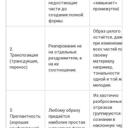
недостающие
«замыкает»
части до
промежутки)
создания полной
формы.
Образ целого
остаётся, даже
при изменении
Реагирование не
2.
всех частей по
на отдельные
Транспозиция
своему
раздражители, а
(трансдукция,
материалу,
на их
перенос)
например,
соотношение.
тональности
одной и той же
мелодии.
Из хаотично
разбросанных
отрезков
3.
Любому образу
группируются в
Прегнантность
придаётся
сознании в
(хорошая
наиболее простая
наклонную черту