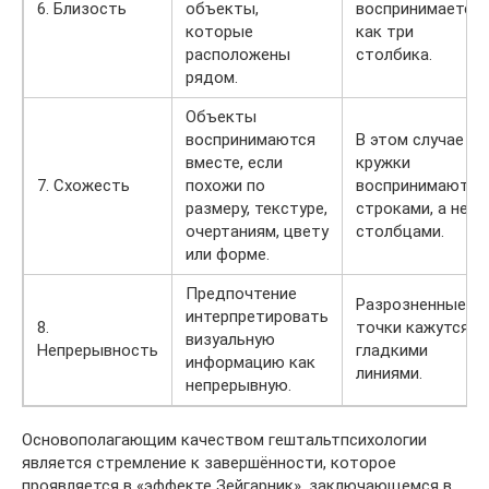
6. Близость
объекты,
воспринимается
которые
как три
расположены
столбика.
рядом.
Объекты
воспринимаются
В этом случае
вместе, если
кружки
7. Схожесть
похожи по
воспринимаются
размеру, текстуре,
строками, а не
очертаниям, цвету
столбцами.
или форме.
Предпочтение
Разрозненные
интерпретировать
8.
точки кажутся
визуальную
Непрерывность
гладкими
информацию как
линиями.
непрерывную.
Основополагающим качеством гештальтпсихологии
является стремление к завершённости, которое
проявляется в «эффекте Зейгарник», заключающемся в