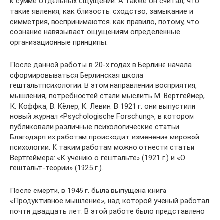
к сумме отдельных ощущений. А также он считал, что
такие явления, как близость, сходство, замыкание и
симметрия, воспринимаются, как правило, потому, что
сознание навязывает ощущениям определённые
организационные принципы.
После данной работы в 20-х годах в Берлине начала
сформировываться Берлинская школа
гештальтпсихологии. В этом направлении восприятия,
мышления, потребностей стали мыслить М. Вертгеймер,
К. Коффка, В. Кёлер, К. Левин. В 1921 г. они выпустили
новый журнал «Psychologische Forschung», в котором
публиковали различные психологические статьи.
Благодаря их работам происходит изменение мировой
психологии. К таким работам можно отнести статьи
Вертгеймера: «К учению о гештальте» (1921 г.) и «О
гештальт-теории» (1925 г.).
После смерти, в 1945 г. была выпущена книга
«Продуктивное мышление», над которой ученый работал
почти двадцать лет. В этой работе было представлено