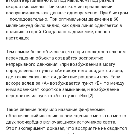
вторая вертикально или под наклоном) под разной
скоростью смены. При коротком интервале линии
воспринимались как данные одновременно. При быстром
– последовательно. При оптимальном движении в 60
миллисекунд было видно, как одна линия сдвигается в
позицию второй. Создавалось движение, словно
настоящее.
Тем самым было объяснено, что при последовательном
перемещении объекта создаётся восприятие
непрерывного движения: «при возбуждении в мозгу
определённого пункта «А» вокруг него создаётся зона,
где также сказывается действие раздражителя. Если
вскоре вслед за «А» возбуждается пункт «В», то между
ними возникает короткое замыкание, и возбуждение
передаётся из пункта «А» в пункт «В»» [2].
Такое явление получило название фи-феномен,
обозначающий иллюзию перемещения с места на место
двух поочерёдно включающихся источников света.
Этот эксперимент доказал, что восприятие не сводится