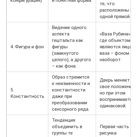
конфигурация)
и понятная форма.
те, что
расположены на
одной прямой.
Видение одного
аспекта
«Ваза Рубина»,
гештальта как
где объектом
4. Фигура и фон
фигуры
являются лица, а
(замкнутого
ваза – фоном. И
целого), а другого
наоборот.
– как фона.
Образ стремится
Дверь меняет
к неизменности и
своё положение,
5.
константности
но при этом
Константность
даже при
воспринимается
преобразовании
одинаковой.
сенсорного ряда.
Тенденция
объединить в
Первая часть
группы те
рисунка