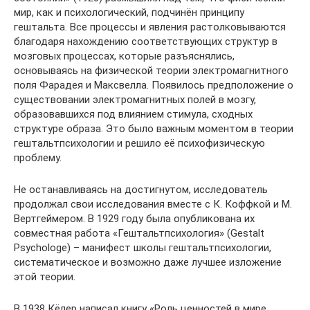
мир, как и психологический, подчинён принципу
гештальта. Все процессы и явления растолковываются
благодаря нахождению соответствующих структур в
мозговых процессах, которые разъяснялись,
основываясь на физической теории электромагнитного
поля Фарадея и Максвелла. Появилось предположение о
существовании электромагнитных полей в мозгу,
образовавшихся под влиянием стимула, сходных
структуре образа. Это было важным моментом в теории
гештальтпсихологии и решило её психофизическую
проблему.
Не останавливаясь на достигнутом, исследователь
продолжал свои исследования вместе с К. Коффкой и М.
Вертгеймером. В 1929 году была опубликована их
совместная работа «Гештальтпсихология» (Gestalt
Psychologe) – манифест школы гештальтпсихологии,
систематическое и возможно даже лучшее изложение
этой теории.
В 1938 Кёлер написал книгу «Роль ценностей в мире