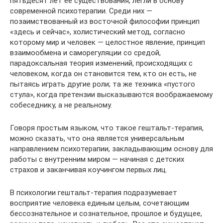
пятьдесят лет ее существования, легли в основу
современной психотерапии. Среди них —
позаимствованный из восточной философии принцип
«здесь и сейчас», холистический метод, согласно
которому мир и человек — целостное явление, принцип
взаимообмена и саморегуляции со средой,
парадоксальная теория изменений, происходящих с
человеком, когда он становится тем, кто он есть, не
пытаясь играть другие роли; та же техника «пустого
стула», когда претензии высказываются воображаемому
собеседнику, а не реальному.
Говоря простым языком, что такое гештальт-терапия,
можно сказать, что она является универсальным
направлением психотерапии, закладывающим основу для
работы с внутренним миром — начиная с детских
страхов и заканчивая коучингом первых лиц.
В психологии гештальт-терапия подразумевает
восприятие человека единым целым, сочетающим
бессознательное и сознательное, прошлое и будущее,