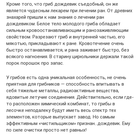
Кроме того, что гриб дождевик съедобный, он же
является чудесным лекарем при лечении ран. От древних
знахарей пришли к нам знания о лечении ран
дождевиком. Белое тело молодого гриба обладает
сильным кровоостанавливающим и ранозаживляющим
свойством. Разрезают гриб и внутренней частью, его
мякотью, прикладывают к ране. Кровотечение очень
быстро останавливается, и рана заживает быстро, без
всякого нагноения. В старину цирюльники держали такой
порок порошок про запас.
У грибов есть одна уникальная особенность, не очень
приятная для грибников — способность впитывать в
себя тяжелые металлы, радиоактивные вещества,
ядовитые летучие соединения. Действительно, если где-
то расположен химический комбинат, то грибы в
лесочке неподалеку будут иметь весь спектр тех
элементов, которые выпускает завод. Но самым
эффективным «чистильщиком» признан…дождевик. Ему
по силе очистки просто нет равных!