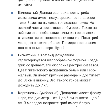
цвет, на поверхности имеются трещинки или
чешуйки.
Шиповатый. Данная разновидность гриба-
дождевика имеет полушаровидное плодовое
тело. Заметно выделяется ложная ножка. На
верхней части возвышается бугорок. Также на
ней имеются небольшие шипы, которые легко
отделяются от поверхности шляпки. Пока гриб
молод, его кожица белая. По мере созревания
она становится серо-бурой.
Гигантский. Этот вид дождевика
характеризуется шарообразной формой. Когда
гриб созревает, его оболочка растрескивается.
Цвет гигантского дождевика белый или серо-
желтый. Он имеет крупные размеры и достигает
до 50 см в ширину. Вес такого гриба может
доходить до 7 кг.
Коричневый (умбровый). Дождевик имеет форму
шара, его диаметр – от 1 до 6 см, высота – до 8
см. В молодом возрасте гриб имеет белую