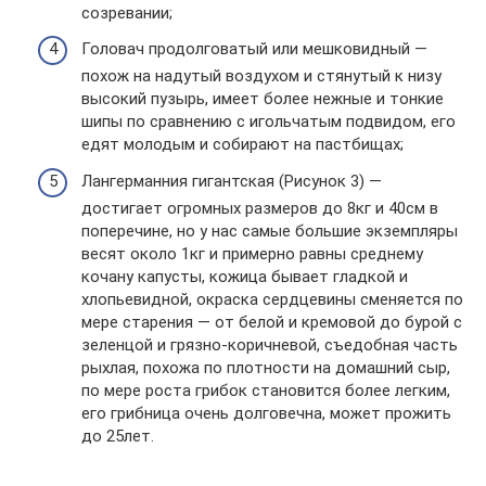
созревании;
Головач продолговатый или мешковидный —
похож на надутый воздухом и стянутый к низу
высокий пузырь, имеет более нежные и тонкие
шипы по сравнению с игольчатым подвидом, его
едят молодым и собирают на пастбищах;
Лангерманния гигантская (Рисунок 3) —
достигает огромных размеров до 8кг и 40см в
поперечине, но у нас самые большие экземпляры
весят около 1кг и примерно равны среднему
кочану капусты, кожица бывает гладкой и
хлопьевидной, окраска сердцевины сменяется по
мере старения — от белой и кремовой до бурой с
зеленцой и грязно-коричневой, съедобная часть
рыхлая, похожа по плотности на домашний сыр,
по мере роста грибок становится более легким,
его грибница очень долговечна, может прожить
до 25лет.