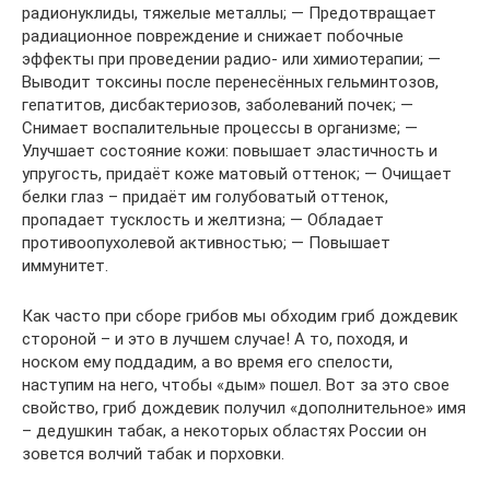
радионуклиды, тяжелые металлы; — Предотвращает
радиационное повреждение и снижает побочные
эффекты при проведении радио- или химиотерапии; —
Выводит токсины после перенесённых гельминтозов,
гепатитов, дисбактериозов, заболеваний почек; —
Снимает воспалительные процессы в организме; —
Улучшает состояние кожи: повышает эластичность и
упругость, придаёт коже матовый оттенок; — Очищает
белки глаз – придаёт им голубоватый оттенок,
пропадает тусклость и желтизна; — Обладает
противоопухолевой активностью; — Повышает
иммунитет.
Как часто при сборе грибов мы обходим гриб дождевик
стороной – и это в лучшем случае! А то, походя, и
носком ему поддадим, а во время его спелости,
наступим на него, чтобы «дым» пошел. Вот за это свое
свойство, гриб дождевик получил «дополнительное» имя
– дедушкин табак, а некоторых областях России он
зовется волчий табак и порховки.