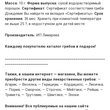
Масса:
10 г.
Форма выпуска:
сухой водорастворимый
порошок.
Сертификат:
Сертификат соответствия гриба
Дождевик Вы найдете на вкладке «Сертификаты».
Срок
хранения:
36 мес. Хранить при комнатной температуре
не выше 25 ?, в недоступном для детей месте.
Производитель:
ИП Лимарева
Каждому покупателю каталог грибов в подарок!
___________________________________________________
______________________
Также, в нашем интернет — магазине, Вы можете
приобрести другие виды лекарственных грибов:
—
Агарик; — Веселка; — Герициум; — Кордицепс; — Лисичка;
— Пория; — Сморчок; — Строчок; — Мейтаке; — Рейши; —
Трамета; — Трутовик; — Шиитаке; — Эноки.
Внимание! Все публикуемые на нашем сайте