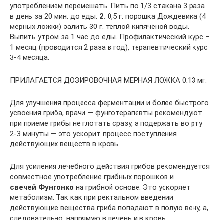
употреблением перемешать. Пить по 1/3 стакана 3 раза
в день за 20 мин. до еды.
2.
0,5 г. порошка Дождевика (4
мерных ложки) залить 30 г. тёплой кипячёной воды.
Выпить утром за 1 час до еды. Профилактический курс –
1 месяц (проводится 2 раза в год), терапевтический курс
3-4 месяца.
ПРИЛАГАЕТСЯ ДОЗИРОВОЧНАЯ МЕРНАЯ ЛОЖКА 0,13 мг.
Для улучшения процесса ферментации и более быстрого
усвоения гриба, врачи — фунготерапевты рекомендуют
при приеме грибы не глотать сразу, а подержать во рту
2-3 минуты — это ускорит процесс поступления
действующих веществ в кровь.
Для усиления лечебного действия грибов рекомендуется
совместное употребление грибных порошков и
свечей Фунгонко
на грибной основе. Это ускоряет
метаболизм. Так как при ректальном введении
действующие вещества гриба попадают в полую вену, а,
следовательно, напрямую в печень и в кровь.