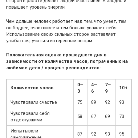
сторон в работе делает людей счастливее. А заодно и
повышает уровень энергии.
Чем дольше человек работает над тем, что умеет, тем
он бодрее, счастливее и тем больше уважает себя.
Использование своих сильных сторон заставляет
улыбаться, учиться интересным вещам.
Положительная оценка прошедшего дня в
зависимости от количества часов, потраченных на
любимое дело / процент респондентов:
0–
4–
7–
Количество часов
10+
3
6
9
Чувствовали счастье
75
89
92
93
Чувствовали себя
58
67
69
73
отдохнувшими
Испытывали
87
92
93
95
самоуважение