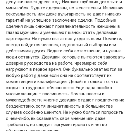
девушки важен дресс-код. Никаких глубоких декольте и
мини-юбок. Будьте сдержаны, но женственны. Излишняя
сексуальность или даже вульгарность не дают никаких
гарантий на успешное заключение сделки. Подобные
одеяния лишь снижают привлекательность женщины в
глазах мужчины и уменьшают шансы стать деловыми
партнерами. Не нужно пытаться угодить всем. Помните,
всегда найдется человек, недовольный выбором или
действиями других. Ведите себя естественно, и нужные
люди останутся. Девушки, которые пытаются завоевать
доверие руководства на работе, чрезмерно себя
нагружают в первое время. Они буквально хватаются за
любую работу, даже если она не соответствует их
компетенции и квалификации. Делайте только то, что
входит в трудовые обязанности. Еще одна ошибка
многих женщин – пассивность. Боязнь власти и
мужеподобности, многие девушки отдают предпочтение
бездействию, хотя инициативность в большинстве
случаев особенно ценится. Не нужно бояться попросить
о чем-либо, высказывать свое мнение или даже
требовать, но следует аргументировать и четко
объяснить свою позицию.