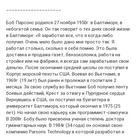
____________________
Боб Парсонс родился 27 ноября 1950г. в Балтиморе, в
небогатой семье. Он так говорит о тех днях своей жизни
в Балтиморе: «Я заработал все, что я когда-либо
получил. Очень мало было дано мне просто так. Я
работал столько, сколько я себя помню. Это была
доставка и продажа газет, бензоколонка, работа на
стройке или на фабрике, я всегда сам зарабатывал свои
деньги». После окончания средней школы он поступил в
Корпус морской пехоты США. Воевал во Вьетнаме, в
1969г. (19 лет) был ранен и пролежал в госпитале 2
месяца. За свою службу во Вьетнаме Боб получил ленту
боевых действий, Крест за отвагу и Пурпурное сердце.
Вернувшись в США, он поступил на бухгалтера в
университет Балтимора, который окончил в 1975 (25
лет). Но начал свою карьеру, как программист-самоучка.
В 2008г. Бобу было присвоена ученая степень доктора
гуманитарных наук. В 1984г (34 года) он основал свою
компанию Parsons Technology в которой разработал и