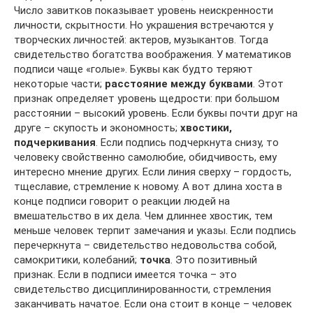
Число завитков показывает уровень неискренности
личности, скрытности. Но украшения встречаются у
творческих личностей: актеров, музыкантов. Тогда
свидетельство богатства воображения. У математиков
подписи чаще «голые». Буквы как будто теряют
некоторые части;
расстояние между буквами
. Этот
признак определяет уровень щедрости: при большом
расстоянии – высокий уровень. Если буквы почти друг на
друге – скупость и экономность;
хвостики,
подчеркивания
. Если подпись подчеркнута снизу, то
человеку свойственно самолюбие, обидчивость, ему
интересно мнение других. Если линия сверху – гордость,
тщеславие, стремление к новому. А вот длина хоста в
конце подписи говорит о реакции людей на
вмешательство в их дела. Чем длиннее хвостик, тем
меньше человек терпит замечания и указы. Если подпись
перечеркнута – свидетельство недовольства собой,
самокритики, колебаний;
точка
. Это позитивный
признак. Если в подписи имеется точка – это
свидетельство дисциплинированности, стремления
заканчивать начатое. Если она стоит в конце – человек