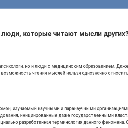
 люди, которые читают мысли других
апсихологи, но и люди с медицинским образованием. Даже
 возможность чтения мыслей нельзя однозначно относить
номен, изучаемый научными и паранаучными организациями
едования, инициированные даже государственными влас
ециально разработанная терминология данного феномена. 