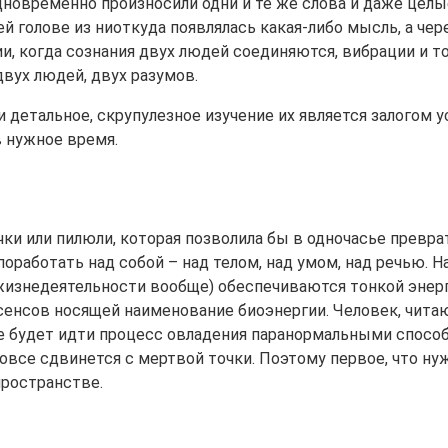
дновременно произносили одни и те же слова и даже целы
 голове из ниоткуда появлялась какая-либо мысль, а чер
ии, когда сознания двух людей соединяются, вибрации и 
вух людей, двух разумов.
детальное, скрупулезное изучение их является залогом ус
в нужное время.
чки или пилюли, которая позволила бы в одночасье превр
работать над собой – над телом, над умом, над речью. На
жизнедеятельности вообще) обеспечиваются тонкой энерг
асенсов носящей наименование биоэнергии. Человек, чит
е будет идти процесс овладения паранормальными способн
овсе сдвинется с мертвой точки. Поэтому первое, что ну
ространстве.