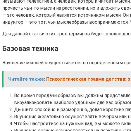
называют телепатией, а человек, который читает мысли,
прочесть чьи-то мысли на расстоянии, но и вложить св
— это человек, который является источником мысли. Он 
индуктор — это тот, чьи мыслеобразы воспринимаются.
Для данной статьи этих трех терминов будет вполне дос
Базовая техника
Внушение мыслей осуществляется по определенным пра
Читайте также:
Психологическая травма детства: 
Во время передачи образов вы должны представлят
визуализировать наиболее удобным для вас образом
Дышите спокойно и размеренно, делая короткие п
Внушение желательно осуществлять вечером или но
Чтобы настроиться на нужный лад, вы можете вклю
Внушение должно осуществляться на позитиве. Стар