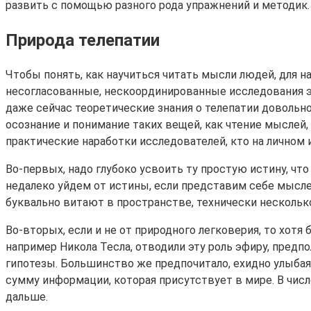
развить с помощью разного рода упражнений и методик.
Природа телепатии
Чтобы понять, как научиться читать мысли людей, для н
несогласованные, нескоординированные исследования эн
даже сейчас теоретические знания о телепатии довольн
осознание и понимание таких вещей, как чтение мыслей
практические наработки исследователей, кто на личном
Во-первых, надо глубоко усвоить ту простую истину, ч
недалеко уйдем от истины, если представим себе мыслео
буквально витают в пространстве, технически несколько 
Во-вторых, если и не от природного легковерия, то хот
например Никола Тесла, отводили эту роль эфиру, пред
гипотезы. Большинство же предпочитало, ехидно улыбаяс
сумму информации, которая присутствует в мире. В числ
дальше.