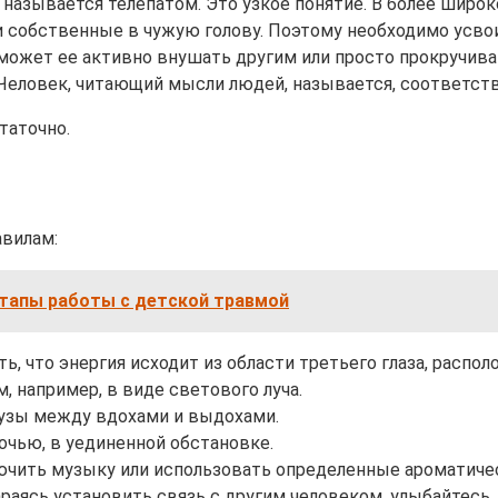
 называется телепатом. Это узкое понятие. В более широк
ои собственные в чужую голову. Поэтому необходимо усво
может ее активно внушать другим или просто прокручивать
 Человек, читающий мысли людей, называется, соответс
таточно.
вилам:
этапы работы с детской травмой
ь, что энергия исходит из области третьего глаза, расп
, например, в виде светового луча.
аузы между вдохами и выдохами.
чью, в уединенной обстановке.
чить музыку или использовать определенные ароматическ
аясь установить связь с другим человеком, улыбайтесь. 