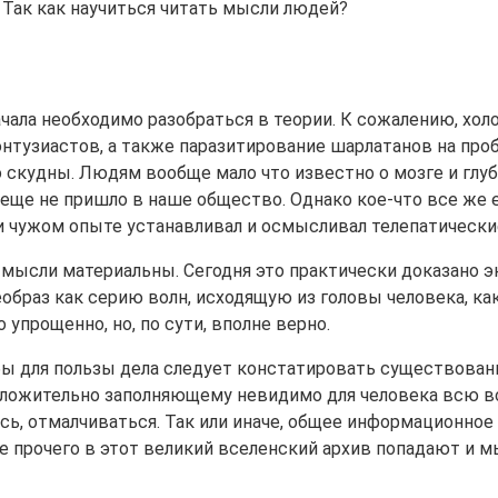
 Так как научиться читать мысли людей?
ачала необходимо разобраться в теории. К сожалению, хол
тузиастов, а также паразитирование шарлатанов на проб
о скудны. Людям вообще мало что известно о мозге и глу
, еще не пришло в наше общество. Однако кое-что все же
 и чужом опыте устанавливал и осмысливал телепатически
то мысли материальны. Сегодня это практически доказано
браз как серию волн, исходящую из головы человека, ка
упрощенно, но, по сути, вполне верно.
я бы для пользы дела следует констатировать существова
положительно заполняющему невидимо для человека всю в
ь, отмалчиваться. Так или иначе, общее информационное п
е прочего в этот великий вселенский архив попадают и м