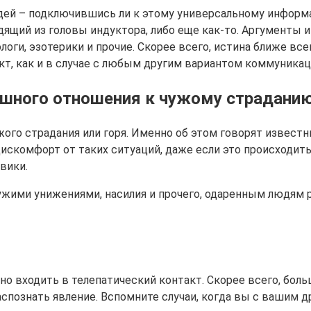
дей – подключившись ли к этому универсальному инфор
ящий из головы индуктора, либо еще как-то. Аргументы 
ологи, эзотерики и прочие. Скорее всего, истина ближе в
т, как и в случае с любым другим вариантом коммуникац
шного отношения к чужому страданию
го страдания или горя. Именно об этом говорят известн
комфорт от таких ситуаций, даже если это происходить н
вики.
чужими унижениями, насилия и прочего, одаренным людям
о входить в телепатический контакт. Скорее всего, бол
спознать явление. Вспомните случаи, когда вы с вашим др