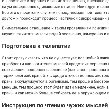
вы состоите в хороших близких отношениях, внезапно о
на ум совершенно одинаковые ответы. Или вдруг в вашей
Все это относится к случаям непреднамеренной телепат
другом и происходит процесс частичной синхронизации д
Внимательное отношение к таким проявлениям психики и 
научиться читать мысли людей осознанно, намеренно и 
Подготовка к телепатии
Стоит сразу сказать, что не существует волшебной пало
приобрести навыки чтения мыслей предстоит серьезно по
психические процессы в человеке (как и все процессы 
терминологией, праной, а в среде отечественных экстр
праны аккумулируется в организме, тем проще и быстре
меньше, тем процесс этот будет идти медленнее, если в
праны и как можно больше собирать ее в окружающем п
Инструкция по чтению чужих мыслей