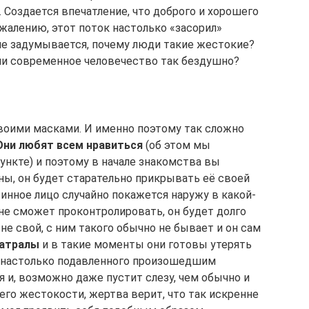
 Создается впечатление, что доброго и хорошего
жалению, этот поток настолько «засорил»
 не задумывается, почему люди такие жестокие?
ли современное человечество так бездушно?
воими масками. И именно поэтому так сложно
Они любят всем нравиться
(об этом мы
нкте) и поэтому в начале знакомства вы
ны, он будет старательно прикрывать её своей
тинное лицо случайно покажется наружу в какой-
не сможет проконтролировать, он будет долго
 не свой, с ним такого обычно не бывает и он сам
еатралы
и в такие моменты они готовы утерять
и настолько подавленного произошедшим
я и, возможно даже пустит слезу, чем обычно и
 его жестокости, жертва верит, что так искренне