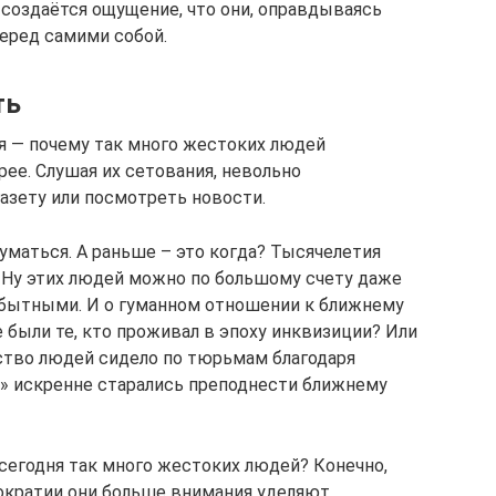
 создаётся ощущение, что они, оправдываясь
еред самими собой.
ть
я — почему так много жестоких людей
ее. Слушая их сетования, невольно
азету или посмотреть новости.
уматься. А раньше – это когда? Тысячелетия
? Ну этих людей можно по большому счету даже
обытными. И о гуманном отношении к ближнему
е были те, кто проживал в эпоху инквизиции? Или
ство людей сидело по тюрьмам благодаря
в» искренне старались преподнести ближнему
 сегодня так много жестоких людей? Конечно,
ократии они больше внимания уделяют