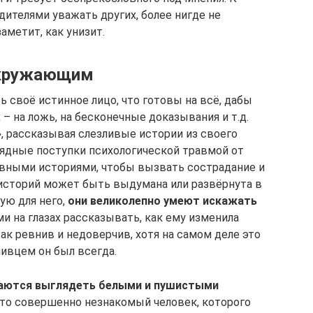
дителями уважать других, более нигде не
аметит, как унизит.
окружающим
ь своё истинное лицо, что готовы на всё, дабы
 на ложь, на бесконечные доказывания и т.д.
»
, рассказывая слезливые истории из своего
ядные поступки психологической травмой от
чевными историями, чтобы вызвать сострадание и
 историй может быть выдумана или развёрнута в
ую для него,
они великолепно умеют искажать
ми на глазах рассказывать, как ему изменила
так ревнив и недоверчив, хотя на самом деле это
нивцем он был всегда.
аются выглядеть белыми и пушистыми
 это совершенно незнакомый человек, которого