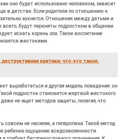
 как оно будет использовано человеком, зависит
ще в детстве. Если родители по отношению к
язательно аукнется. Отношения между детьми и
е всего, будут переняты подростком в общении
дует искать корень зла. Такое воспитание
ановятся жестокими.
 деструктивная критика: что это такое,
жет выработаться и другая модель поведения: он
 Такой подросток становится жертвой жестокого
 даже не ищет методов защиты, полагая, что
 совсем не насилие, а гиперопека. Такой метод
ие ребенка ощущение вседозволенности.
и требует беспрекословного подчинения. К