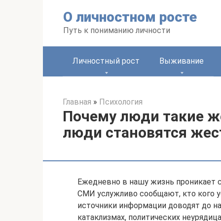
Перейти
О личностном росте
к
контенту
Путь к пониманию личности
Личностный рост
Выживание
Главная
»
Психология
Почему люди такие ж
люди становятся же
Ежедневно в нашу жизнь проникает 
СМИ услужливо сообщают, кто кого уб
источники информации доводят до н
катаклизмах, политических неурядица