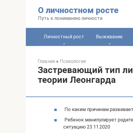
Перейти
О личностном росте
к
контенту
Путь к пониманию личности
Личностный рост
Выживание
Главная
»
Психология
Застревающий тип ли
теории Леонгарда
По каким причинам развиваетс
Ребенок манипулирует родител
ситуацию 23.11.2020