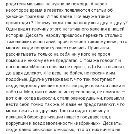
родители малыша, не нужна ли помощь. А через
некоторое время в газетах появляются статьи об
ужасной трагедии. И так далее. Почему же такое
происходит? Почему люди так равнодушны друг к другу?
Одни видят причину этого негативного явления в нашей
истории. Дескать, народу пришлось пережить столько
тяжелейших испытаний, пройти через такие мучения, что
многие люди попросту ожесточились. Привыкли
рассчитывать только на себя, ни у кого не прося
помощи и никому ее не предлагая. О том же говорят и
поговорки: «Москва слезам не верит», «До Бога высоко,
до царя далеко», «Не верь, не бойся, не проси» и им
подобные. Другие утверждают, что так поступают
люди, недополучившие в детстве родительской ласки и
заботы. Мол, никто ими не интересовался, не помогал —
вот они когда выросли, стали равнодушными, привыкли
вести себя точно так же. И даже не представляют, что
можно жить по-другому. Третьи видят причину в
излишней бюрократизации нашего государства, в
коррупции и вседозволенности «избранных». Дескать,
люди давно свыклись с мыслью, что от них ничего не