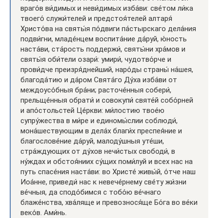
враго́в ви́димых и неви́димых изба́ви: све́том ли́ка
твоего́ служи́телей и предстоя́телей алтаря́
Христо́ва на святы́я по́двиги па́стырскаго дела́ния
подви́гни, младе́нцем воспита́ние да́руй, ю́ность
наста́ви, ста́рость поддержи́, святы́ни хра́мов и
святы́я оби́тели озари́: умири́, чудотво́рче и
прови́дче преизря́днейший, наро́ды страны́ на́шея,
благода́тию и да́ром Свята́го Ду́ха изба́ви от
междоусо́бныя бра́ни; расточе́нныя собери́,
прельще́нныя обрати́ и совокупи́ святе́й собо́рней
и апо́стольстей Це́ркви: ми́лостию твое́ю
супру́жества в ми́ре и единомы́слии соблюди́,
мона́шествующим в дела́х благи́х преспея́ние и
благослове́ние да́руй, малоду́шныя уте́ши,
стра́ждующих от ду́хов нечи́стых свободи́, в
ну́ждах и обстоя́ниих су́щих поми́луй и всех нас на
путь спасе́ния наста́ви: во Христе́ живы́й, о́тче наш
Иоа́нне, приведи́ нас к невече́рнему све́ту жи́зни
ве́чныя, да сподо́бимся с тобо́ю ве́чнаго
блаже́нства, хва́ляще и превознося́ще Бо́га во ве́ки
веко́в. Ами́нь.