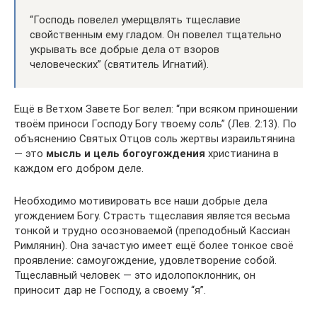
“Господь повелел умерщвлять тщеславие
свойственным ему гладом. Он повелел тщательно
укрывать все добрые дела от взоров
человеческих” (святитель Игнатий).
Ещё в Ветхом Завете Бог велел: “при всяком приношении
твоём приноси Господу Богу твоему соль” (Лев. 2:13). По
объяснению Святых Отцов соль жертвы израильтянина
— это
мысль и цель богоугождения
христианина в
каждом его добром деле.
Необходимо мотивировать все наши добрые дела
угождением Богу. Страсть тщеславия является весьма
тонкой и трудно осозноваемой (преподобный Кассиан
Римлянин). Она зачастую имеет ещё более тонкое своё
проявление: самоугождение, удовлетворение собой.
Тщеславный человек — это идолопоклонник, он
приносит дар не Господу, а своему “я”.