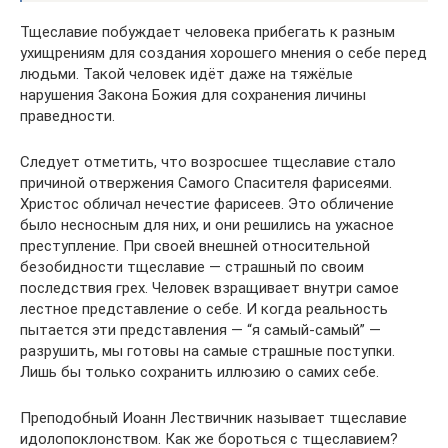
Тщеславие побуждает человека прибегать к разным
ухищрениям для создания хорошего мнения о себе перед
людьми. Такой человек идёт даже на тяжёлые
нарушения Закона Божия для сохранения личины
праведности.
Следует отметить, что возросшее тщеславие стало
причиной отвержения Самого Спасителя фарисеями.
Христос обличал нечестие фарисеев. Это обличение
было несносным для них, и они решились на ужасное
преступление. При своей внешней относительной
безобидности тщеславие — страшный по своим
последствия грех. Человек взращивает внутри самое
лестное представление о себе. И когда реальность
пытается эти представления — “я самый-самый” —
разрушить, мы готовы на самые страшные поступки.
Лишь бы только сохранить иллюзию о самих себе.
Преподобный Иоанн Лествичник называет тщеславие
идолопоклонством. Как же бороться с тщеславием?