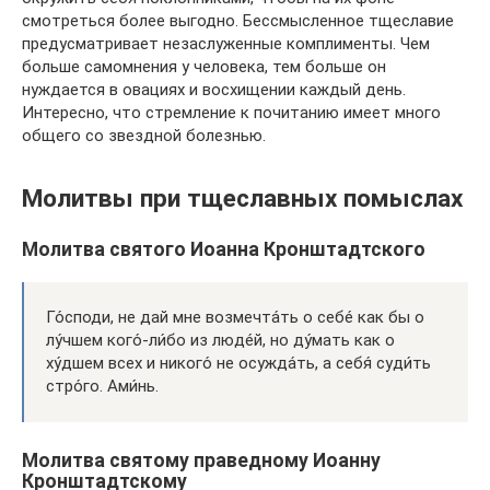
смотреться более выгодно. Бессмысленное тщеславие
предусматривает незаслуженные комплименты. Чем
больше самомнения у человека, тем больше он
нуждается в овациях и восхищении каждый день.
Интересно, что стремление к почитанию имеет много
общего со звездной болезнью.
Молитвы при тщеславных помыслах
Молитва святого Иоанна Кронштадтского
Го́споди, не дай мне возмечта́ть о себе́ как бы о
лу́чшем кого́-ли́бо из люде́й, но ду́мать как о
ху́дшем всех и никого́ не осужда́ть, а себя́ суди́ть
стро́го. Ами́нь.
Молитва святому праведному Иоанну
Кронштадтскому