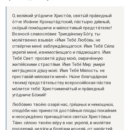
О, вели́кий уго́дниче Христо́в, святы́й пра́ведный
о́тче Иоа́нне Кроншта́дтский, па́стырю ди́вный,
ско́рый помо́щниче и ми́лостивый предста́телю!
Вознося́ славосло́вие Триеди́ному Бо́гу, ты
моли́твенно взыва́л: «И́мя Тебе́ Любо́вь: не
отве́ргни мене́ заблужда́ющагося. И́мя Тебе́ Си́ла:
укрепи́ мене́, изнемога́ющаго и па́дающаго. И́мя
Тебе́ Свет: просвети́ ду́шу мою́, омраче́нную
жите́йскими страстя́ми. И́мя Тебе́ Мир: умири́
мяту́щуюся ду́шу мою́. И́мя Тебе́ Ми́лость: не
престава́й ми́ловати мене́». Ны́не благода́рная
твоему́ предста́тельству всеросси́йская па́ства
мо́лится тебе́: Христоимени́тый и пра́ведный
уго́дниче Бо́жий!
Любо́вию твое́ю озари́ нас, гре́шных и немощны́х,
сподо́би нас принести́ досто́йныя плоды́ покая́ния
и неосужде́нно причаща́тися святы́х Христо́вых
Та́ин: си́лою твое́ю ве́ру в нас укрепи́, в моли́тве
поддержи́, неду́ги и боле́зни исцели́, от напа́стей