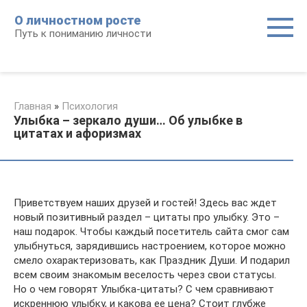
Перейти
О личностном росте
к
Путь к пониманию личности
контенту
Главная
»
Психология
Улыбка – зеркало души… Об улыбке в
цитатах и афоризмах
Приветствуем наших друзей и гостей! Здесь вас ждет
новый позитивный раздел – цитаты про улыбку. Это –
наш подарок. Чтобы каждый посетитель сайта смог сам
улыбнуться, зарядившись настроением, которое можно
смело охарактеризовать, как Праздник Души. И подарил
всем своим знакомым веселость через свои статусы.
Но о чем говорят Улыбка-цитаты? С чем сравнивают
искреннюю улыбку, и какова ее цена? Стоит глубже