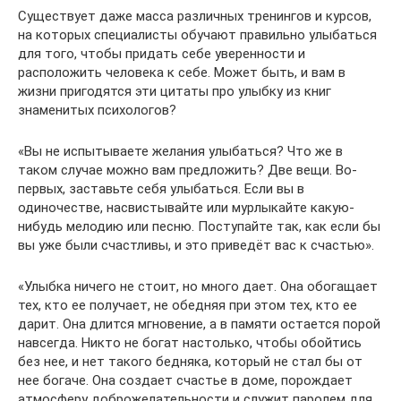
Существует даже масса различных тренингов и курсов,
на которых специалисты обучают правильно улыбаться
для того, чтобы придать себе уверенности и
расположить человека к себе. Может быть, и вам в
жизни пригодятся эти цитаты про улыбку из книг
знаменитых психологов?
«Вы не испытываете желания улыбаться? Что же в
таком случае можно вам предложить? Две вещи. Во-
первых, заставьте себя улыбаться. Если вы в
одиночестве, насвистывайте или мурлыкайте какую-
нибудь мелодию или песню. Поступайте так, как если бы
вы уже были счастливы, и это приведёт вас к счастью».
«Улыбка ничего не стоит, но много дает. Она обогащает
тех, кто ее получает, не обедняя при этом тех, кто ее
дарит. Она длится мгновение, а в памяти остается порой
навсегда. Никто не богат настолько, чтобы обойтись
без нее, и нет такого бедняка, который не стал бы от
нее богаче. Она создает счастье в доме, порождает
атмосферу доброжелательности и служит паролем для