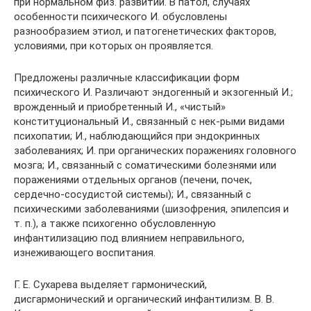
при нормальном физ. развитии. В патол, случаях
особенности психического И. обусловлены
разнообразием этиол, и патогенетических факторов,
условиями, при которых он проявляется.
Предложены различные классификации форм
психического И. Различают эндогенный и экзогенный И.;
врожденный и приобретенный И., «чистый»
конституциональный И., связанный с нек-рыми видами
психопатии; И., наблюдающийся при эндокринных
заболеваниях; И. при органических поражениях головного
мозга; И., связанный с соматическими болезнями или
поражениями отдельных органов (печени, почек,
сердечно-сосудистой системы); И., связанный с
психическими заболеваниями (шизофрения, эпилепсия и
т. п.), а также психогенно обусловленную
инфантилизацию под влиянием неправильного,
изнеживающего воспитания.
Г. Е. Сухарева выделяет гармонический,
дисгармонический и органический инфантилизм. В. В.