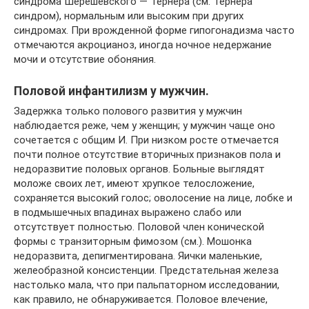
синдрома Шерешевского — Тернера (см. Тернера
синдром), нормальным или высоким при других
синдромах. При врожденной форме гипогонадизма часто
отмечаются акроцианоз, иногда ночное недержание
мочи и отсутствие обоняния.
Половой инфантилизм у мужчин.
Задержка только полового развития у мужчин
наблюдается реже, чем у женщин; у мужчин чаще оно
сочетается с общим И. При низком росте отмечается
почти полное отсутствие вторичных признаков пола и
недоразвитие половых органов. Больные выглядят
моложе своих лет, имеют хрупкое телосложение,
сохраняется высокий голос; оволосение на лице, лобке и
в подмышечных впадинах выражено слабо или
отсутствует полностью. Половой член конической
формы с транзиторным фимозом (см.). Мошонка
недоразвита, депигментирована. Яички маленькие,
желеобразной консистенции. Предстательная железа
настолько мала, что при пальпаторном исследовании,
как правило, не обнаруживается. Половое влечение,