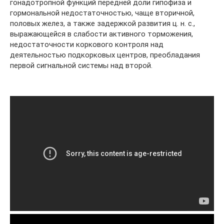
гонадотропной функций передней доли гипофиза и
гормональной недостаточностью, чаще вторичной,
половых желез, а также задержкой развития ц. н. с.,
выражающейся в слабости активного торможения,
недостаточности коркового контроля над
деятельностью подкорковых центров, преобладания
первой сигнальной системы над второй.