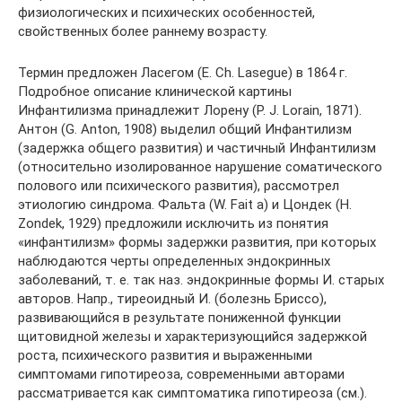
физиологических и психических особенностей,
свойственных более раннему возрасту.
Термин предложен Ласегом (E. Ch. Lasegue) в 1864 г.
Подробное описание клинической картины
Инфантилизма принадлежит Лорену (P. J. Lorain, 1871).
Антон (G. Anton, 1908) выделил общий Инфантилизм
(задержка общего развития) и частичный Инфантилизм
(относительно изолированное нарушение соматического
полового или психического развития), рассмотрел
этиологию синдрома. Фальта (W. Fait а) и Цондек (Н.
Zondek, 1929) предложили исключить из понятия
«инфантилизм» формы задержки развития, при которых
наблюдаются черты определенных эндокринных
заболеваний, т. е. так наз. эндокринные формы И. старых
авторов. Напр., тиреоидный И. (болезнь Бриссо),
развивающийся в результате пониженной функции
щитовидной железы и характеризующийся задержкой
роста, психического развития и выраженными
симптомами гипотиреоза, современными авторами
рассматривается как симптоматика гипотиреоза (см.).