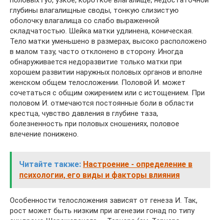
половых губ, узкое, короткое влагалище, недостаточной
глубины влагалищные своды, тонкую слизистую
оболочку влагалища со слабо выраженной
складчатостью. Шейка матки удлинена, коническая.
Тело матки уменьшено в размерах, высоко расположено
в малом тазу, часто отклонено в сторону. Иногда
обнаруживается недоразвитие только матки при
хорошем развитии наружных половых органов и вполне
женском общем телосложении. Половой И. может
сочетаться с общим ожирением или с истощением. При
половом И. отмечаются постоянные боли в области
крестца, чувство давления в глубине таза,
болезненность при половых сношениях, половое
влечение понижено.
Читайте также:
Настроение - определение в
психологии, его виды и факторы влияния
Особенности телосложения зависят от генеза И. Так,
рост может быть низким при агенезии гонад по типу