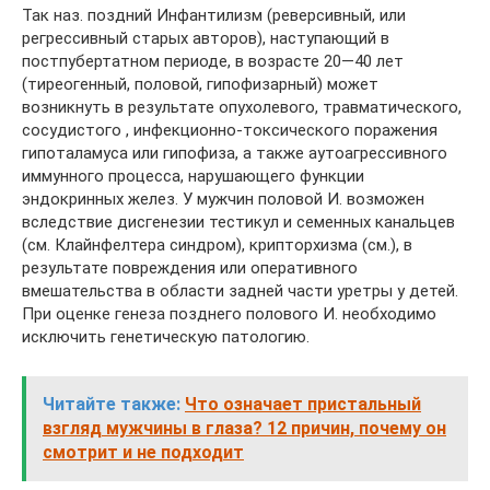
Так наз. поздний Инфантилизм (реверсивный, или
регрессивный старых авторов), наступающий в
постпубертатном периоде, в возрасте 20—40 лет
(тиреогенный, половой, гипофизарный) может
возникнуть в результате опухолевого, травматического,
сосудистого , инфекционно-токсического поражения
гипоталамуса или гипофиза, а также аутоагрессивного
иммунного процесса, нарушающего функции
эндокринных желез. У мужчин половой И. возможен
вследствие дисгенезии тестикул и семенных канальцев
(см. Клайнфелтера синдром), крипторхизма (см.), в
результате повреждения или оперативного
вмешательства в области задней части уретры у детей.
При оценке генеза позднего полового И. необходимо
исключить генетическую патологию.
Читайте также:
Что означает пристальный
взгляд мужчины в глаза? 12 причин, почему он
смотрит и не подходит