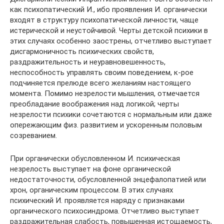
как психопатический И., ибо проявления И. органически
входят в структуру психопатической личности, чаще
истерической и неустойчивой. Черты детской психики в
этих случаях особенно заострены, отчетливо выступает
дисгармоничность психических свойств,
раздражительность и неуравновешенность,
неспособность управлять своим поведением, к-рое
подчиняется прелюде всего желаниям настоящего
момента. Помимо незрелости мышления, отмечается
преобладание воображения над логикой; черты
незрелости психики сочетаются с нормальным или даже
опережающим физ. развитием и ускоренным половым
созреванием.
При органически обусловленном И. психическая
незрелость выступает на фоне органической
недостаточности, обусловленной энцефалопатией или
хрон, органическим процессом. В этих случаях
психический И. проявляется наряду с признаками
органического психосиндрома. Отчетливо выступает
раздражительная слабость, повышенная истощаемость,