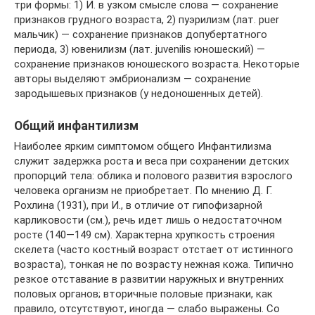
три формы: 1) И. в узком смысле слова — сохранение
признаков грудного возраста, 2) пуэрилизм (лат. puer
мальчик) — сохранение признаков допубертатного
периода, 3) ювенилизм (лат. juvenilis юношеский) —
сохранение признаков юношеского возраста. Некоторые
авторы выделяют эмбрионализм — сохранение
зародышевых признаков (у недоношенных детей).
Общий инфантилизм
Наиболее ярким симптомом общего Инфантилизма
служит задержка роста и веса при сохранении детских
пропорций тела: облика и полового развития взрослого
человека организм не приобретает. По мнению Д. Г.
Рохлина (1931), при И., в отличие от гипофизарной
карликовости (см.), речь идет лишь о недостаточном
росте (140—149 см). Характерна хрупкость строения
скелета (часто костный возраст отстает от истинного
возраста), тонкая не по возрасту нежная кожа. Типично
резкое отставание в развитии наружных и внутренних
половых органов; вторичные половые признаки, как
правило, отсутствуют, иногда — слабо выражены. Со