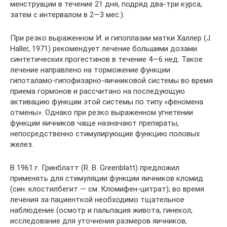
менструации в течение 21 дня, подряд два-три курса,
затем с интервалом в 2—3 мес.).
При резко выраженном И. и гипоплазии матки Халлер (J.
Haller, 1971) рекомендует лечение большими дозами
синтетических прогестинов в течение 4—6 нед. Такое
лечение направлено на торможение функции
гипоталамо-гипофизарно-яичниковой системы во время
приема гормонов и рассчитано на последующую
активацию функции этой системы по типу «феномена
отмены». Однако при резко выраженном угнетении
функции яичников чаще назначают препараты,
непосредственно стимулирующие функцию половых
желез.
В 1961 г. Гринблатт (R. В. Greenblatt) предложил
применять для стимуляции функции яичников кломид
(син. клостилбегит — см. Кломифен-цитрат); во время
лечения за пациенткой необходимо тщательное
наблюдение (осмотр и пальпация живота, гинекол,
исследование для уточнения размеров яичников,