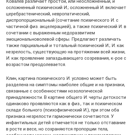
Ковалев различает простой, или неосложненный, и
осложненный психический И.; осложненный И. включает
церебрастенический, невропатический,
диспропорциональный (сочетание психического И. с
частичной физ. акцелерацией), а также психический И. в
сочетании с выраженным недоразвитием
эмоциональноволевой сферы. Предлагают различать
также парциальный и тотальный психический И.; И. как
незрелость, существующую на протяжении всей жизни,
И. как проявление запаздывающего созревания, к-рое с
возрастом преодолевается.
Клин, картина психического И. условно может быть
разделена на симптомы наиболее общие и на признаки,
связанные с особенностями нозологической
принадлежности. В картине общего И. черты детскости
одинаково проявляются как в физ., так и психическом
складе больного (психофизический И.), при этом оба
признака незрелости гармонически сочетаются. У
инфантильных детей отмечается не только отставание
в росте и весе, но сохраняются пропорции тела,