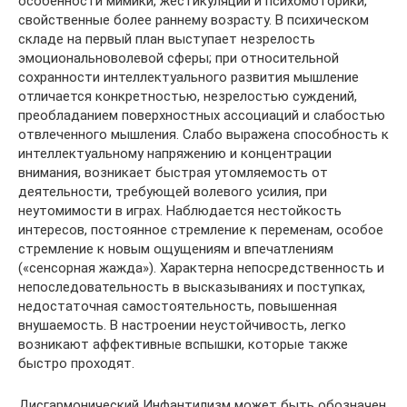
особенности мимики, жестикуляции и психомоторики,
свойственные более раннему возрасту. В психическом
складе на первый план выступает незрелость
эмоциональноволевой сферы; при относительной
сохранности интеллектуального развития мышление
отличается конкретностью, незрелостью суждений,
преобладанием поверхностных ассоциаций и слабостью
отвлеченного мышления. Слабо выражена способность к
интеллектуальному напряжению и концентрации
внимания, возникает быстрая утомляемость от
деятельности, требующей волевого усилия, при
неутомимости в играх. Наблюдается нестойкость
интересов, постоянное стремление к переменам, особое
стремление к новым ощущениям и впечатлениям
(«сенсорная жажда»). Характерна непосредственность и
непоследовательность в высказываниях и поступках,
недостаточная самостоятельность, повышенная
внушаемость. В настроении неустойчивость, легко
возникают аффективные вспышки, которые также
быстро проходят.
Дисгармонический Инфантилизм может быть обозначен