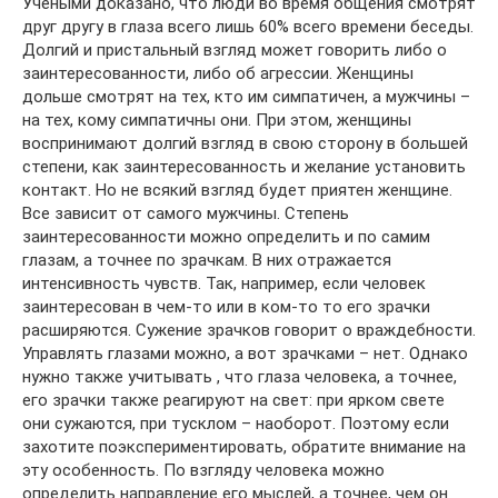
Учеными доказано, что люди во время общения смотрят
друг другу в глаза всего лишь 60% всего времени беседы.
Долгий и пристальный взгляд может говорить либо о
заинтересованности, либо об агрессии. Женщины
дольше смотрят на тех, кто им симпатичен, а мужчины –
на тех, кому симпатичны они. При этом, женщины
воспринимают долгий взгляд в свою сторону в большей
степени, как заинтересованность и желание установить
контакт. Но не всякий взгляд будет приятен женщине.
Все зависит от самого мужчины. Степень
заинтересованности можно определить и по самим
глазам, а точнее по зрачкам. В них отражается
интенсивность чувств. Так, например, если человек
заинтересован в чем-то или в ком-то то его зрачки
расширяются. Сужение зрачков говорит о враждебности.
Управлять глазами можно, а вот зрачками – нет. Однако
нужно также учитывать , что глаза человека, а точнее,
его зрачки также реагируют на свет: при ярком свете
они сужаются, при тусклом – наоборот. Поэтому если
захотите поэкспериментировать, обратите внимание на
эту особенность. По взгляду человека можно
определить направление его мыслей, а точнее, чем он