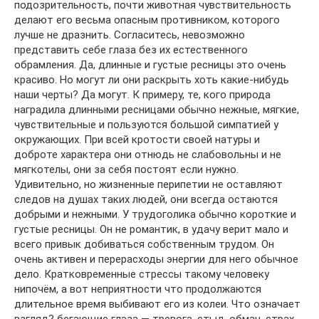
подозрительность, почти животная чувствительность
делают его весьма опасным противником, которого
лучше не дразнить. Согласитесь, невозможно
представить себе глаза без их естественного
обрамления. Да, длинные и густые ресницы это очень
красиво. Но могут ли они раскрыть хоть какие-нибудь
наши черты? Да могут. К примеру, те, кого природа
наградила длинными ресницами обычно нежные, мягкие,
чувствительные и пользуются большой симпатией у
окружающих. При всей кротости своей натуры и
доброте характера они отнюдь не слабовольны и не
мягкотелы, они за себя постоят если нужно.
Удивительно, но жизненные перипетии не оставляют
следов на душах таких людей, они всегда остаются
добрыми и нежными. У трудоголика обычно короткие и
густые ресницы. Он не романтик, в удачу верит мало и
всего привык добиваться собственным трудом. Он
очень активен и перерасходы энергии для него обычное
дело. Кратковременные стрессы такому человеку
нипочём, а вот неприятности что продолжаются
длительное время выбивают его из колеи. Что означает
взгляд? бегающие глаза — тревога, стыд, обман, страх,