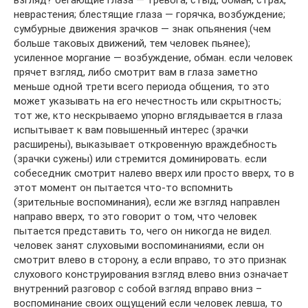
неврастения; блестящие глаза — горячка, возбуждение;
сумбурные движения зрачков — знак опьянения (чем
больше таковых движений, тем человек пьянее);
усиленное моргание — возбуждение, обман. если человек
прячет взгляд, либо смотрит вам в глаза заметно
меньше одной трети всего периода общения, то это
может указывать на его нечестность или скрытность;
тот же, кто нескрываемо упорно вглядывается в глаза
испытывает к вам повышенный интерес (зрачки
расширены), выказывает откровенную враждебность
(зрачки сужены) или стремится доминировать. если
собеседник смотрит налево вверх или просто вверх, то в
этот момент он пытается что-то вспомнить
(зрительные воспоминания), если же взгляд направлен
направо вверх, то это говорит о том, что человек
пытается представить то, чего он никогда не видел.
человек занят слуховыми воспоминаниями, если он
смотрит влево в сторону, а если вправо, то это признак
слухового конструирования взгляд влево вниз означает
внутренний разговор с собой взгляд вправо вниз –
воспоминание своих ощущений если человек левша, то