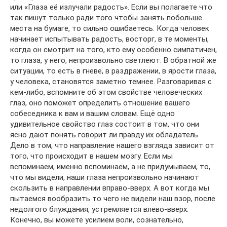
или «Глаза её излучали радость». Если вы полагаете что
так пишут только ради того чтобы занять побольше
места на бумаге, то сильно ошибаетесь. Когда человек
начинает испытывать радость, восторг, в те моменты,
когда он смотрит на того, кто ему особенно симпатичен,
то глаза, у него, непроизвольно светлеют. В обратной же
ситуации, то есть в гневе, в раздражении, в ярости глаза,
у человека, становятся заметно темнее. Разговаривая с
кем-либо, вспомните об этом свойстве человеческих
глаз, оно поможет определить отношение вашего
собеседника к вам и вашим словам. Ещё одно
удивительное свойство глаз состоит в том, что они
ясно дают понять говорит ли правду их обладатель.
Дело в том, что направление нашего взгляда зависит от
того, что происходит в нашем мозгу. Если мы
вспоминаем, именно вспоминаем, а не придумываем, то,
что мы видели, наши глаза непроизвольно начинают
скользить в направлении вправо-вверх. А вот когда мы
пытаемся вообразить то чего не видели наш взор, после
недолгого блуждания, устремляется влево-вверх.
Конечно, вы можете усилием воли, сознательно,