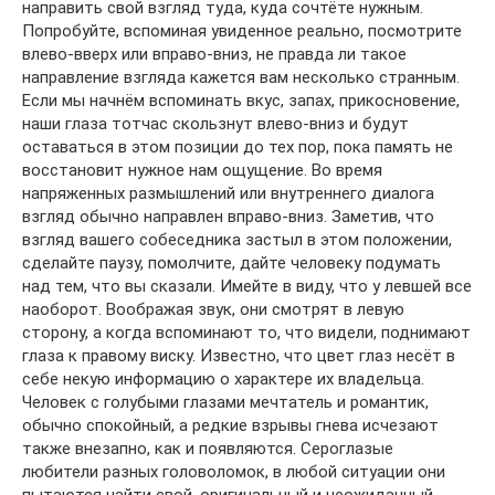
направить свой взгляд туда, куда сочтёте нужным.
Попробуйте, вспоминая увиденное реально, посмотрите
влево-вверх или вправо-вниз, не правда ли такое
направление взгляда кажется вам несколько странным.
Если мы начнём вспоминать вкус, запах, прикосновение,
наши глаза тотчас скользнут влево-вниз и будут
оставаться в этом позиции до тех пор, пока память не
восстановит нужное нам ощущение. Во время
напряженных размышлений или внутреннего диалога
взгляд обычно направлен вправо-вниз. Заметив, что
взгляд вашего собеседника застыл в этом положении,
сделайте паузу, помолчите, дайте человеку подумать
над тем, что вы сказали. Имейте в виду, что у левшей все
наоборот. Воображая звук, они смотрят в левую
сторону, а когда вспоминают то, что видели, поднимают
глаза к правому виску. Известно, что цвет глаз несёт в
себе некую информацию о характере их владельца.
Человек с голубыми глазами мечтатель и романтик,
обычно спокойный, а редкие взрывы гнева исчезают
также внезапно, как и появляются. Сероглазые
любители разных головоломок, в любой ситуации они
пытаются найти свой, оригинальный и неожиданный