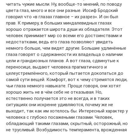
читать чужие мысли. Ну, вообще-то мнений, по поводу
цвета глаз, много и все они разные. Иосиф Бродский
говорил что «в глазах главное – их разрез». И он был
прав. К примеру, в больших миндалевидных глазах
хорошо отражается широта души их обладателя. Этот
человек принимает мир со всеми его достоинствами и
недостатками, ведь его глаза позволяют увидеть
немного больше, чем видят другие. Большие удлинённые
глаза говорят о сдержанности их владельца о наличии
цели и грандиозных планов. А вот глаза, сдвинутые к
переносице, выдают человека прагматичного и
целеустремлённого, который пытается докопаться до
самой сути вещей. Комфорт, вот к чему стремятся люди,
чьи глаза немного навыкате. Проще говоря, они хотят
хорошо жить не в чём себе не отказывая. Но,
естественно получается это не всегда, и в таких
ситуациях они искренне удивляются, почему же не
выходит, так как им хотелось бы. Интересный характер у
человека с глубоко посажеными глазами. Человек,
обладающий такими глазами, скрытный, осторожный, но
не трусливый. Возбудимость темперамента, врожденная