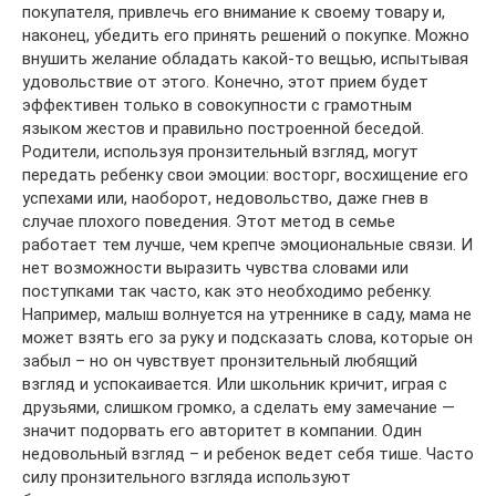
покупателя, привлечь его внимание к своему товару и,
наконец, убедить его принять решений о покупке. Можно
внушить желание обладать какой-то вещью, испытывая
удовольствие от этого. Конечно, этот прием будет
эффективен только в совокупности с грамотным
языком жестов и правильно построенной беседой.
Родители, используя пронзительный взгляд, могут
передать ребенку свои эмоции: восторг, восхищение его
успехами или, наоборот, недовольство, даже гнев в
случае плохого поведения. Этот метод в семье
работает тем лучше, чем крепче эмоциональные связи. И
нет возможности выразить чувства словами или
поступками так часто, как это необходимо ребенку.
Например, малыш волнуется на утреннике в саду, мама не
может взять его за руку и подсказать слова, которые он
забыл – но он чувствует пронзительный любящий
взгляд и успокаивается. Или школьник кричит, играя с
друзьями, слишком громко, а сделать ему замечание —
значит подорвать его авторитет в компании. Один
недовольный взгляд – и ребенок ведет себя тише. Часто
силу пронзительного взгляда используют