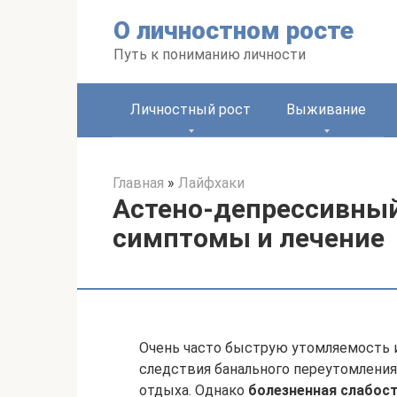
Перейти
О личностном росте
к
контенту
Путь к пониманию личности
Личностный рост
Выживание
Главная
»
Лайфхаки
Астено-депрессивный
симптомы и лечение
Очень часто быструю утомляемость 
следствия банального переутомления 
отдыха. Однако
болезненная слабост