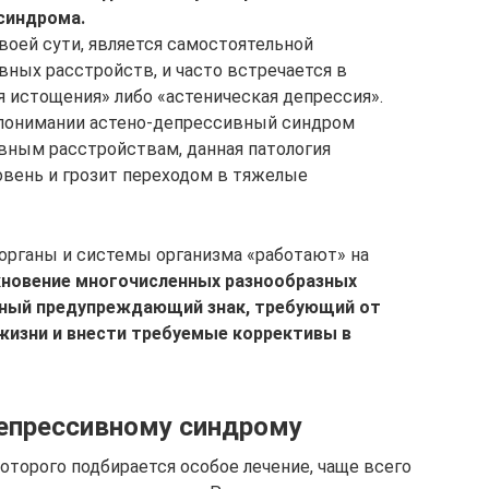
синдрома.
своей сути, является самостоятельной
ных расстройств, и часто встречается в
я истощения» либо «астеническая депрессия».
 понимании астено-депрессивный синдром
вным расстройствам, данная патология
вень и грозит переходом в тяжелые
органы и системы организма «работают» на
кновение многочисленных разнообразных
зный предупреждающий знак, требующий от
жизни и внести требуемые коррективы в
епрессивному синдрому
оторого подбирается особое лечение, чаще всего