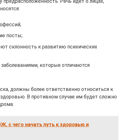
у предрасположенность. Речь идет о лицах,
носятся:
офессий;
ие посты;
еют склонность к развитию психических
заболеваниями, которые отличаются
иска, должны более ответственно относиться к
здоровью. В противном случае им будет сложно
дрома.
ОЖ, с чего начать путь к здоровью и