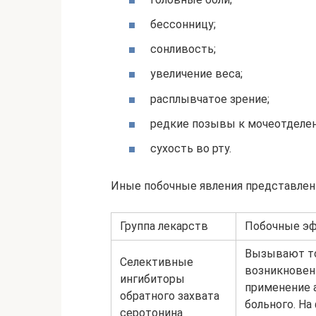
бессонницу;
сонливость;
увеличение веса;
расплывчатое зрение;
редкие позывы к мочеотделе
сухость во рту.
Иные побочные явления представлен
Группа лекарств
Побочные э
Вызывают то
Селективные
возникновен
ингибиторы
применение 
обратного захвата
больного. Н
серотонина