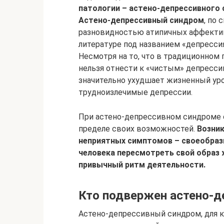
патологии – астено-депрессивного 
Астено-депрессивный синдром
, по 
разновидностью атипичных аффектив
литературе под названием «депресси
Несмотря на то, что в традиционном
нельзя отнести к «чистым» депресси
значительно ухудшает жизненный уро
трудноизлечимые депрессии.
При астено-депрессивном синдроме 
пределе своих возможностей.
Возни
неприятных симптомов – своеобра
человека пересмотреть свой образ 
привычный ритм деятельности.
Кто подвержен астено-д
Астено-депрессивный синдром, для к