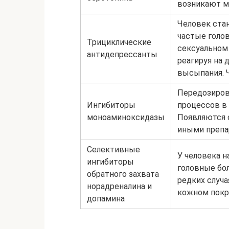
возникают м
Человек ста
частые голо
Трициклические
сексуальном 
антидепрессанты
реагируя на 
высыпания. Ч
Передозиров
Ингибиторы
процессов в 
моноаминоксидазы
Появляются 
иными препа
Селективные
У человека 
ингибиторы
головные бол
обратного захвата
редких случа
норадреналина и
кожном покр
допамина