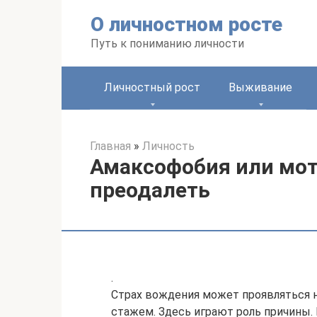
Перейти
О личностном росте
к
контенту
Путь к пониманию личности
Личностный рост
Выживание
Главная
»
Личность
Амаксофобия или мото
преодалеть
.
Страх вождения может проявляться не
стажем. Здесь играют роль причины. 