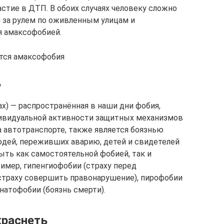
астие в ДТП. В обоих случаях человеку сложно
я за рулем по оживленным улицам и
я амаксофобией.
тся амаксофобия
?
ах) — распространённая в наши дни фобия,
дивидуальной активности защитных механизмов
а автотранспорте, также является боязнью
людей, переживших аварию, детей и свидетелей
ть как самостоятельной фобией, так и
имер, гипенгиофобии (страху перед
страху совершить правонарушение), пирофобии
анатофобии (боязнь смерти).
краснеть