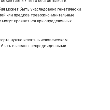
 объективных на то обстоятельств.
ия может быть унаследована генетически.
лей или предков тревожно-мнительные
е могут проявиться при определенных
спорте нужно искать в человеческом
ут быть вызваны непредвиденными