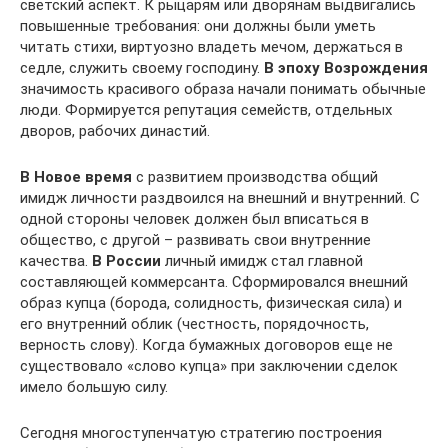
светский аспект. К рыцарям или дворянам выдвигались
повышенные требования: они должны были уметь
читать стихи, виртуозно владеть мечом, держаться в
седле, служить своему господину.
В эпоху Возрождения
значимость красивого образа начали понимать обычные
люди. Формируется репутация семейств, отдельных
дворов, рабочих династий.
В Новое время
с развитием производства общий
имидж личности раздвоился на внешний и внутренний. С
одной стороны человек должен был вписаться в
общество, с другой – развивать свои внутренние
качества.
В России
личный имидж стал главной
составляющей коммерсанта. Сформировался внешний
образ купца (борода, солидность, физическая сила) и
его внутренний облик (честность, порядочность,
верность слову). Когда бумажных договоров еще не
существовало «слово купца» при заключении сделок
имело большую силу.
Сегодня многоступенчатую стратегию построения