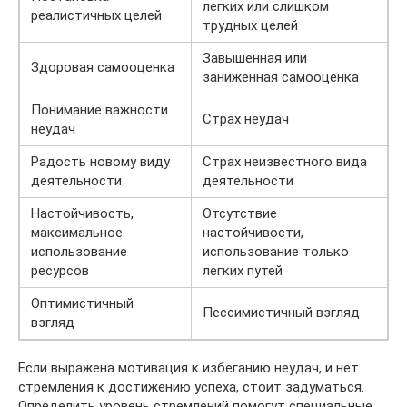
легких или слишком
реалистичных целей
трудных целей
Завышенная или
Здоровая самооценка
заниженная самооценка
Понимание важности
Страх неудач
неудач
Радость новому виду
Страх неизвестного вида
деятельности
деятельности
Настойчивость,
Отсутствие
максимальное
настойчивости,
использование
использование только
ресурсов
легких путей
Оптимистичный
Пессимистичный взгляд
взгляд
Если выражена мотивация к избеганию неудач, и нет
стремления к достижению успеха, стоит задуматься.
Определить уровень стремлений помогут специальные