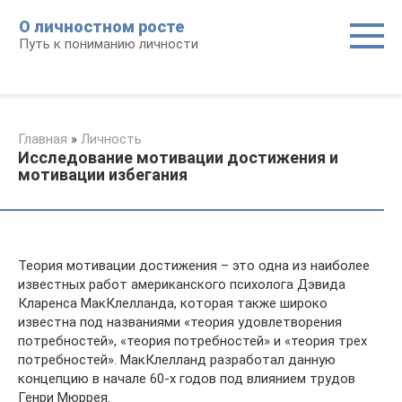
Перейти
О личностном росте
к
Путь к пониманию личности
контенту
Главная
»
Личность
Исследование мотивации достижения и
мотивации избегания
Теория мотивации достижения – это одна из наиболее
известных работ американского психолога Дэвида
Кларенса МакКлелланда, которая также широко
известна под названиями «теория удовлетворения
потребностей», «теория потребностей» и «теория трех
потребностей». МакКлелланд разработал данную
концепцию в начале 60-х годов под влиянием трудов
Генри Мюррея.