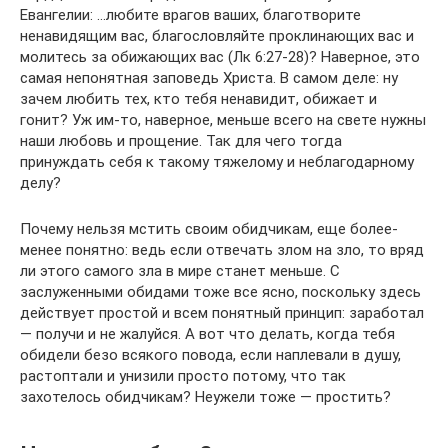
Евангелии: …любите врагов ваших, благотворите
ненавидящим вас, благословляйте проклинающих вас и
молитесь за обижающих вас (Лк 6:27-28)? Наверное, это
самая непонятная заповедь Христа. В самом деле: ну
зачем любить тех, кто тебя ненавидит, обижает и
гонит? Уж им-то, наверное, меньше всего на свете нужны
наши любовь и прощение. Так для чего тогда
принуждать себя к такому тяжелому и неблагодарному
делу?
Почему нельзя мстить своим обидчикам, еще более-
менее понятно: ведь если отвечать злом на зло, то вряд
ли этого самого зла в мире станет меньше. С
заслуженными обидами тоже все ясно, поскольку здесь
действует простой и всем понятный принцип: заработал
— получи и не жалуйся. А вот что делать, когда тебя
обидели безо всякого повода, если наплевали в душу,
растоптали и унизили просто потому, что так
захотелось обидчикам? Неужели тоже — простить?