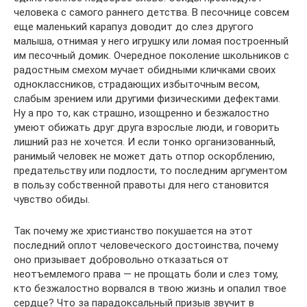
человека с самого раннего детства. В песочнице совсем
еще маленький карапуз доводит до слез другого
малыша, отнимая у него игрушку или ломая построенный
им песочный домик. Очередное поколение школьников с
радостным смехом мучает обидными кличками своих
одноклассников, страдающих избыточным весом,
слабым зрением или другими физическими дефектами.
Ну а про то, как страшно, изощренно и безжалостно
умеют обижать друг друга взрослые люди, и говорить
лишний раз не хочется. И если тонко организованный,
ранимый человек не может дать отпор оскорблению,
предательству или подлости, то последним аргументом
в пользу собственной правоты для него становится
чувство обиды.
Так почему же христианство покушается на этот
последний оплот человеческого достоинства, почему
оно призывает добровольно отказаться от
неотъемлемого права — не прощать боли и слез тому,
кто безжалостно ворвался в твою жизнь и опалил твое
сердце? Что за парадоксальный призыв звучит в