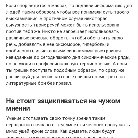
Если спор ведется в массах, то подавай информацию для
людей таким образом, чтобы все понимали суть твоего
высказывания. В противном случае некоторая
вычурность твоих речей может быть использована
против тебя же. Никто не запрещает использовать
различные речевые обороты, чтобы обогатить свою
речь, добавлять в нее оксюморон, гиперболы и
изобиловать изысканными синонимами, выстраивая
невиданные до сегодняшнего дня синонимические ряды,
но не уходи в профессиональную терминологию. А если
ты грешен поступать подобным образом, то сразу же
расшифруй для зевак, которые пришли посмотреть на
литературные бои без правил.
Не стоит зацикливаться на чужом
мнении
Умение отстаивать свою точку зрения также
неразрывно связано с тем, умеет ли человек пропускать
мимо ушей чужие слова. Как думаете, люди будут
доверять тому человеку, которого очень просто