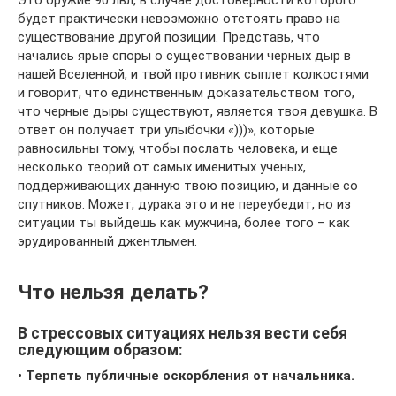
Это оружие 90 лвл, в случае достоверности которого
будет практически невозможно отстоять право на
существование другой позиции. Представь, что
начались ярые споры о существовании черных дыр в
нашей Вселенной, и твой противник сыплет колкостями
и говорит, что единственным доказательством того,
что черные дыры существуют, является твоя девушка. В
ответ он получает три улыбочки «)))», которые
равносильны тому, чтобы послать человека, и еще
несколько теорий от самых именитых ученых,
поддерживающих данную твою позицию, и данные со
спутников. Может, дурака это и не переубедит, но из
ситуации ты выйдешь как мужчина, более того – как
эрудированный джентльмен.
Что нельзя делать?
В стрессовых ситуациях нельзя вести себя
следующим образом:
•
Терпеть публичные оскорбления от начальника.