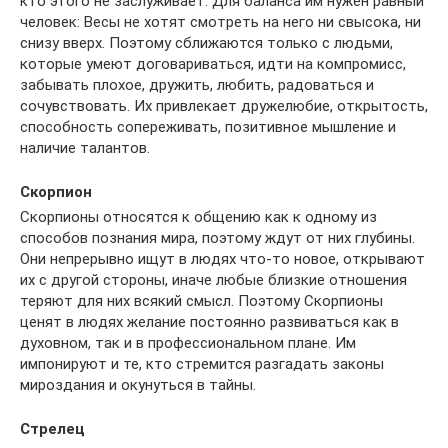
кто этого не заслуживает. Для баланса им нужен равный
человек: Весы не хотят смотреть на него ни свысока, ни
снизу вверх. Поэтому сближаются только с людьми,
которые умеют договариваться, идти на компромисс,
забывать плохое, дружить, любить, радоваться и
сочувствовать. Их привлекает дружелюбие, открытость,
способность сопереживать, позитивное мышление и
наличие талантов.
Скорпион
Скорпионы относятся к общению как к одному из
способов познания мира, поэтому ждут от них глубины.
Они непрерывно ищут в людях что-то новое, открывают
их с другой стороны, иначе любые близкие отношения
теряют для них всякий смысл. Поэтому Скорпионы
ценят в людях желание постоянно развиваться как в
духовном, так и в профессиональном плане. Им
импонируют и те, кто стремится разгадать законы
мироздания и окунуться в тайны.
Стрелец